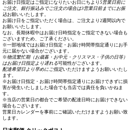
お届け日指定はご指定になりたいお日にちより
5営業日前に
ご注文、銀行振込みでご注文の場合は3営業日前までにお振
込
お願いいたします。
お届け日をご指定いただく場合は、ご注文より2週間以内で
お願いいたします。
なお、長期休暇中はお届け日時指定をご指定できない場合も
ございますため、ご了承ください。
※一部地域ではお届け日指定・お届け時間帯指定通りにお手
元に届かない場合がございます。
※
物流繁忙期（お歳暮・お中元・クリスマス・子供の日等）
はお届け日指定より遅れる
可能性がございます。
配達希望日より早めにご指定
いただけますようお願いいたし
ます。
※お届け日指定・お届け時間帯指定通りにお届けできずに損
害が発生いたしました場合でも当店では責任を負いかねま
す。
※当店の営業日の都合でご希望の配達日時にお届けできない
場合もございます。
営業日カレンダー
を事前にご確認いただけますようお願い致
します。