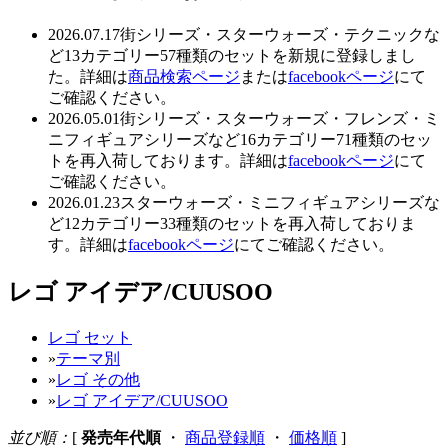
2026.07.17
街シリーズ・スターウォーズ・テクニックな
ど13カテゴリー57種類のセットを新規に登録しまし
た。詳細は
商品検索ページ
または
facebookページ
にて
ご確認ください。
2026.05.01
街シリーズ・スターウォーズ・フレンズ・ミ
ニフィギュアシリーズなど16カテゴリー71種類のセッ
トを再入荷しております。詳細は
facebookページ
にて
ご確認ください。
2026.01.23
スターウォーズ・ミニフィギュアシリーズな
ど12カテゴリー33種類のセットを再入荷しておりま
す。詳細は
facebookページ
にてご確認ください。
レゴ アイデア/CUUSOO
レゴ セット
»
テーマ別
»
レゴ その他
»
レゴ アイデア/CUUSOO
並び順：
[
発売年代順
・
商品登録順
・
価格順
]