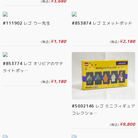
¥
3,680
(税込)
#111902
レゴ ウー先生
#853874
レゴ エメットポッド
¥
¥
1,180
2,180
(税込)
(税込)
#853774
レゴ オリビアのサテ
ライトポッ…
¥
1,180
(税込)
#5002146
レゴ ミニフィギュア
コレクショ…
¥
9,800
(税込)