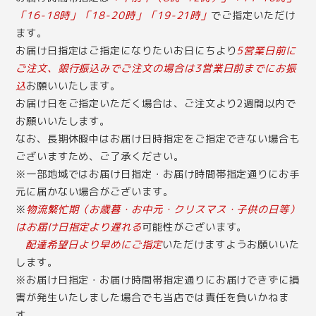
「16-18時」「18-20時」「19-21時」
でご指定いただけ
ます。
お届け日指定はご指定になりたいお日にちより
5営業日前に
ご注文、銀行振込みでご注文の場合は3営業日前までにお振
込
お願いいたします。
お届け日をご指定いただく場合は、ご注文より2週間以内で
お願いいたします。
なお、長期休暇中はお届け日時指定をご指定できない場合も
ございますため、ご了承ください。
※一部地域ではお届け日指定・お届け時間帯指定通りにお手
元に届かない場合がございます。
※
物流繁忙期（お歳暮・お中元・クリスマス・子供の日等）
はお届け日指定より遅れる
可能性がございます。
配達希望日より早めにご指定
いただけますようお願いいた
します。
※お届け日指定・お届け時間帯指定通りにお届けできずに損
害が発生いたしました場合でも当店では責任を負いかねま
す。