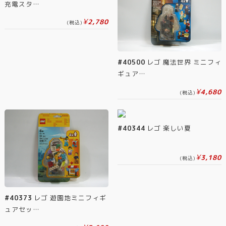
充電スタ…
¥
2,780
(税込)
#40500
レゴ 魔法世界 ミニフィ
ギュア…
¥
4,680
(税込)
#40344
レゴ 楽しい夏
¥
3,180
(税込)
#40373
レゴ 遊園地ミニフィギ
ュアセッ…