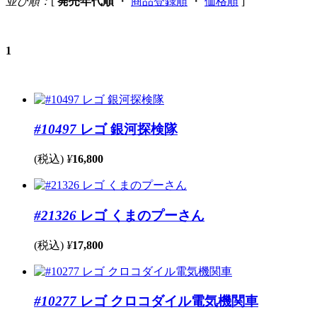
並び順：
[
発売年代順
・
商品登録順
・
価格順
]
1
#10497
レゴ 銀河探検隊
(税込)
¥
16,800
#21326
レゴ くまのプーさん
(税込)
¥
17,800
#10277
レゴ クロコダイル電気機関車