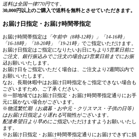
送料は全国一律770円
です。
30,000円以上のご購入で送料を無料とさせていただきます。
お届け日指定・お届け時間帯指定
お届け時間帯指定は
「午前中（8時-12時）」「14-16時」
「16-18時」「18-20時」「19-21時」
でご指定いただけます。
お届け日指定はご指定になりたいお日にちより
5営業日前に
ご注文、銀行振込みでご注文の場合は3営業日前までにお振
込
お願いいたします。
お届け日をご指定いただく場合は、ご注文より2週間以内で
お願いいたします。
なお、長期休暇中はお届け日時指定をご指定できない場合も
ございますため、ご了承ください。
※一部地域ではお届け日指定・お届け時間帯指定通りにお手
元に届かない場合がございます。
※
物流繁忙期（お歳暮・お中元・クリスマス・子供の日等）
はお届け日指定より遅れる
可能性がございます。
配達希望日より早めにご指定
いただけますようお願いいたし
ます。
※お届け日指定・お届け時間帯指定通りにお届けできずに損