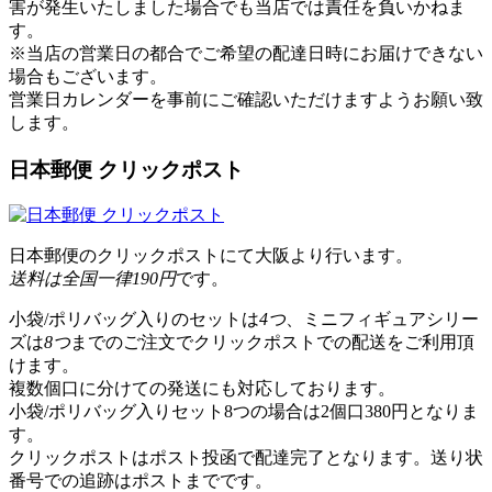
害が発生いたしました場合でも当店では責任を負いかねま
す。
※当店の営業日の都合でご希望の配達日時にお届けできない
場合もございます。
営業日カレンダー
を事前にご確認いただけますようお願い致
します。
日本郵便 クリックポスト
日本郵便のクリックポストにて大阪より行います。
送料は全国一律190円
です。
小袋/ポリバッグ入りのセットは
4つ
、ミニフィギュアシリー
ズは
8つ
までのご注文でクリックポストでの配送をご利用頂
けます。
複数個口に分けての発送にも対応しております。
小袋/ポリバッグ入りセット8つの場合は2個口380円となりま
す。
クリックポストはポスト投函で配達完了となります。送り状
番号での追跡はポストまでです。