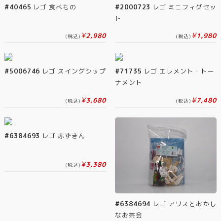
#40465
レゴ 食べもの
#2000723
レゴ ミニフィグセッ
ト
¥
¥
2,980
1,980
(税込)
(税込)
#5006746
レゴ スイングシップ
#71735
レゴ エレメント・トー
ナメント
¥
¥
3,680
7,480
(税込)
(税込)
#6384693
レゴ 赤ずきん
¥
3,380
(税込)
#6384694
レゴ アリスとおかし
なお茶会