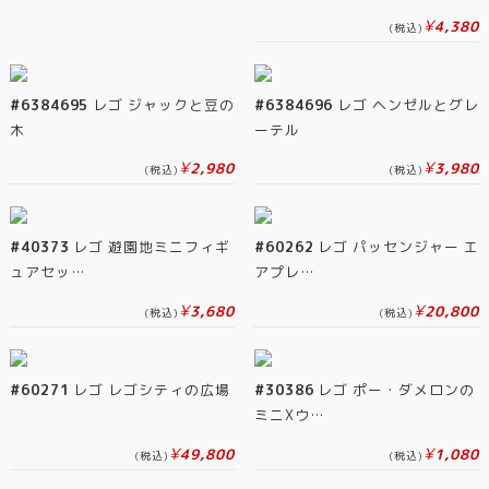
¥
4,380
(税込)
#6384695
レゴ ジャックと豆の
#6384696
レゴ ヘンゼルとグレ
木
ーテル
¥
¥
2,980
3,980
(税込)
(税込)
#40373
レゴ 遊園地ミニフィギ
#60262
レゴ パッセンジャー エ
ュアセッ…
アプレ…
¥
¥
3,680
20,800
(税込)
(税込)
#60271
レゴ レゴシティの広場
#30386
レゴ ポー・ダメロンの
ミニXウ…
¥
¥
49,800
1,080
(税込)
(税込)