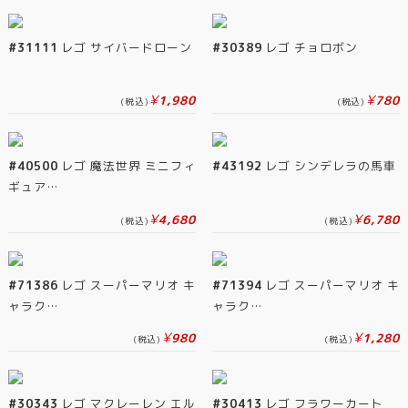
#31111
レゴ サイバードローン
#30389
レゴ チョロボン
¥
¥
1,980
780
(税込)
(税込)
#40500
レゴ 魔法世界 ミニフィ
#43192
レゴ シンデレラの馬車
ギュア…
¥
¥
4,680
6,780
(税込)
(税込)
#71386
レゴ スーパーマリオ キ
#71394
レゴ スーパーマリオ キ
ャラク…
ャラク…
¥
¥
980
1,280
(税込)
(税込)
#30343
レゴ マクレーレン エル
#30413
レゴ フラワーカート