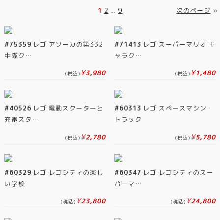
1
2
...
9
次のページ
»
#75359
レゴ アソーカの第332
#71413
レゴ スーパーマリオ キ
中隊ク…
ャラク…
¥
¥
3,980
1,480
(税込)
(税込)
#40526
レゴ 電動スクーターと
#60313
レゴ スペースマシン・
充電スタ…
トラック
¥
¥
2,780
5,780
(税込)
(税込)
#60329
レゴ レゴシティの楽し
#60347
レゴ レゴシティのスー
い学校
パーマ…
¥
¥
23,800
24,800
(税込)
(税込)