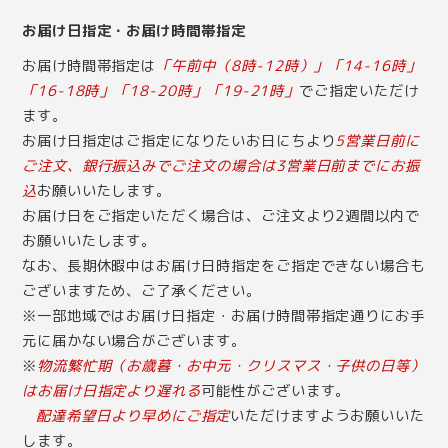
お届け日指定・お届け時間帯指定
お届け時間帯指定は
「午前中（8時-12時）」「14-16時」
「16-18時」「18-20時」「19-21時」
でご指定いただけ
ます。
お届け日指定はご指定になりたいお日にちより
5営業日前に
ご注文、銀行振込みでご注文の場合は3営業日前までにお振
込
お願いいたします。
お届け日をご指定いただく場合は、ご注文より2週間以内で
お願いいたします。
なお、長期休暇中はお届け日時指定をご指定できない場合も
ございますため、ご了承ください。
※一部地域ではお届け日指定・お届け時間帯指定通りにお手
元に届かない場合がございます。
※
物流繁忙期（お歳暮・お中元・クリスマス・子供の日等）
はお届け日指定より遅れる
可能性がございます。
配達希望日より早めにご指定
いただけますようお願いいた
します。