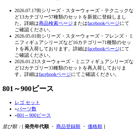
2026.07.17
街シリーズ・スターウォーズ・テクニックな
ど13カテゴリー57種類のセットを新規に登録しまし
た。詳細は
商品検索ページ
または
facebookページ
にて
ご確認ください。
2026.05.01
街シリーズ・スターウォーズ・フレンズ・ミ
ニフィギュアシリーズなど16カテゴリー71種類のセッ
トを再入荷しております。詳細は
facebookページ
にて
ご確認ください。
2026.01.23
スターウォーズ・ミニフィギュアシリーズな
ど12カテゴリー33種類のセットを再入荷しておりま
す。詳細は
facebookページ
にてご確認ください。
801～900ピース
レゴ セット
»
パーツ数
»
801～900ピース
並び順：
[
発売年代順
・
商品登録順
・
価格順
]