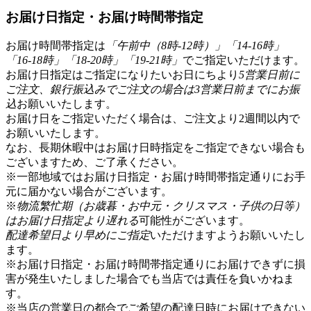
お届け日指定・お届け時間帯指定
お届け時間帯指定は
「午前中（8時-12時）」「14-16時」
「16-18時」「18-20時」「19-21時」
でご指定いただけます。
お届け日指定はご指定になりたいお日にちより
5営業日前に
ご注文、銀行振込みでご注文の場合は3営業日前までにお振
込
お願いいたします。
お届け日をご指定いただく場合は、ご注文より2週間以内で
お願いいたします。
なお、長期休暇中はお届け日時指定をご指定できない場合も
ございますため、ご了承ください。
※一部地域ではお届け日指定・お届け時間帯指定通りにお手
元に届かない場合がございます。
※
物流繁忙期（お歳暮・お中元・クリスマス・子供の日等）
はお届け日指定より遅れる
可能性がございます。
配達希望日より早めにご指定
いただけますようお願いいたし
ます。
※お届け日指定・お届け時間帯指定通りにお届けできずに損
害が発生いたしました場合でも当店では責任を負いかねま
す。
※当店の営業日の都合でご希望の配達日時にお届けできない