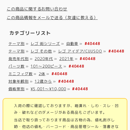
この商品に関するお問い合わせ
この商品情報をメールで送る（友達に教える）
カテゴリーリスト
テーマ別
»
レゴ 街シリーズ
»
自動車
»
#40448
テーマ別
»
レゴ その他
»
レゴ アイデア/CUUSOO
»
#40448
発売年代別
»
2020年代
»
2021年
»
#40448
パーツ数
»
101～200ピース
»
#40448
ミニフィグ数
»
2体
»
#40448
対象年齢別
»
12歳から
»
#40448
価格帯別
»
¥5,001～¥10,000
»
#40448
入荷の際に確認しておりますが、箱潰れ・しわ・スレ・凹
み・破れなどのダメージがある商品もございます。
当店で取り扱っております商品は古物の為、値札剥がし
跡・他店の値札・バーコード・商品管理シール・落書きな