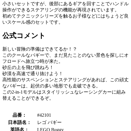
小さいセットですが、後部にあるギアを回すことでハンドル
操作ができるステアリングの機能が再現されています。
初めてテクニックシリーズを触るお子様などにはちょうど良
いスケール感のセットです。
公式コメント
新しい冒険の準備はできてるか！？
このクールなバギーで、まだ見たことのない景色を探しにオ
フロードへ旅立つ時が来た。
砂丘の上を飛び跳ねろ！
砂漠を高速で通り抜けよう！
高性能のサスペンションとステアリングがあれば、この頑丈
なバギーは、起伏の多い地形でも走破できる。
この2-in-1モデルはスタイリッシュなレーシングカーに組み
替えることができるぞ。
品番：
#42101
日本語名：
レゴ バギー
英語名：
LEGO Buggy