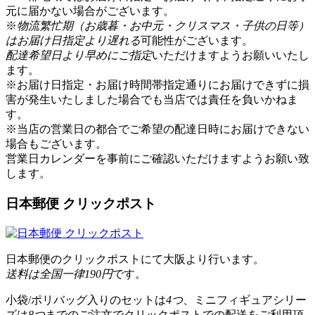
元に届かない場合がございます。
※
物流繁忙期（お歳暮・お中元・クリスマス・子供の日等）
はお届け日指定より遅れる
可能性がございます。
配達希望日より早めにご指定
いただけますようお願いいたし
ます。
※お届け日指定・お届け時間帯指定通りにお届けできずに損
害が発生いたしました場合でも当店では責任を負いかねま
す。
※当店の営業日の都合でご希望の配達日時にお届けできない
場合もございます。
営業日カレンダー
を事前にご確認いただけますようお願い致
します。
日本郵便 クリックポスト
日本郵便のクリックポストにて大阪より行います。
送料は全国一律190円
です。
小袋/ポリバッグ入りのセットは
4つ
、ミニフィギュアシリー
ズは
8つ
までのご注文でクリックポストでの配送をご利用頂