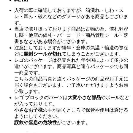
入荷の際に確認しておりますが、箱潰れ・しわ・ス
レ・凹み・破れなどのダメージがある商品もございま
す。
当店で取り扱っております商品は古物の為、値札剥が
し跡・他店の値札・バーコード・商品管理シール・落
書きなどがある場合がございます。
注意はしておりますが経年・倉庫の気温・輸送の際な
どに
開封シールが切れてしまうこと
がございます。
レゴのパッケージは発売された年や国によって多少の
違いがございます。商品写真と違うパッケージでも同
一商品です。
こちらの商品写真と違うパッケージの商品がお手元に
届く場合もございます。ご了承いただけますようお願
い致します。
レゴ ブロックのパーツは
大変小さな部品
やボールなど
が入っております。
小さなお子様
の手が届くところで保管や使用は避ける
ようにしてください。
誤飲や窒息の危険性
がございます。