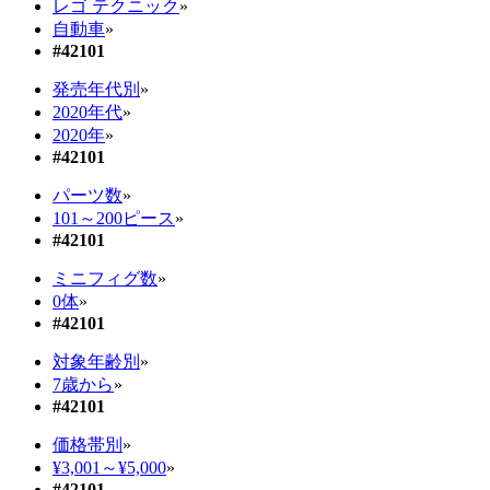
レゴ テクニック
»
自動車
»
#42101
発売年代別
»
2020年代
»
2020年
»
#42101
パーツ数
»
101～200ピース
»
#42101
ミニフィグ数
»
0体
»
#42101
対象年齢別
»
7歳から
»
#42101
価格帯別
»
¥3,001～¥5,000
»
#42101