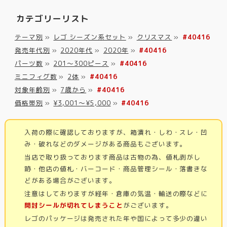
カテゴリーリスト
テーマ別
»
レゴ シーズン系セット
»
クリスマス
»
#40416
発売年代別
»
2020年代
»
2020年
»
#40416
パーツ数
»
201～300ピース
»
#40416
ミニフィグ数
»
2体
»
#40416
対象年齢別
»
7歳から
»
#40416
価格帯別
»
¥3,001～¥5,000
»
#40416
入荷の際に確認しておりますが、箱潰れ・しわ・スレ・凹
み・破れなどのダメージがある商品もございます。
当店で取り扱っております商品は古物の為、値札剥がし
跡・他店の値札・バーコード・商品管理シール・落書きな
どがある場合がございます。
注意はしておりますが経年・倉庫の気温・輸送の際などに
開封シールが切れてしまうこと
がございます。
レゴのパッケージは発売された年や国によって多少の違い