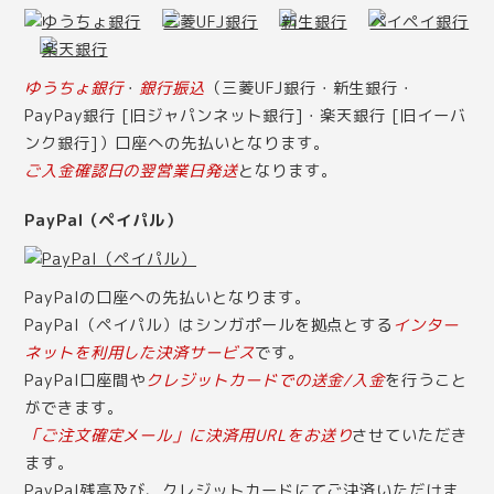
ゆうちょ銀行
・
銀行振込
（三菱UFJ銀行・新生銀行・
PayPay銀行 [旧ジャパンネット銀行]・楽天銀行 [旧イーバ
ンク銀行]）口座への先払いとなります。
ご入金確認日の翌営業日発送
となります。
PayPal（ペイパル）
PayPalの口座への先払いとなります。
PayPal（ペイパル）はシンガポールを拠点とする
インター
ネットを利用した決済サービス
です。
PayPal口座間や
クレジットカードでの送金/入金
を行うこと
ができます。
「ご注文確定メール」に決済用URLをお送り
させていただき
ます。
PayPal残高及び、クレジットカードにてご決済いただけま