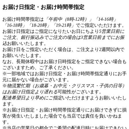
お届け日指定・お届け時間帯指定
お届け時間帯指定は
「午前中（8時-12時）」「14-16時」
「16-18時」「18-20時」「19-21時」
でご指定いただけます。
お届け日指定はご指定になりたいお日にちより
5営業日前に
ご注文、銀行振込みでご注文の場合は3営業日前までにお振
込
お願いいたします。
お届け日をご指定いただく場合は、ご注文より2週間以内で
お願いいたします。
なお、長期休暇中はお届け日時指定をご指定できない場合も
ございますため、ご了承ください。
※一部地域ではお届け日指定・お届け時間帯指定通りにお手
元に届かない場合がございます。
※
物流繁忙期（お歳暮・お中元・クリスマス・子供の日等）
はお届け日指定より遅れる
可能性がございます。
配達希望日より早めにご指定
いただけますようお願いいたし
ます。
※お届け日指定・お届け時間帯指定通りにお届けできずに損
害が発生いたしました場合でも当店では責任を負いかねま
す。
※当店の営業日の都合でご希望の配達日時にお届けできない