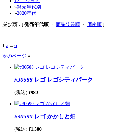
レゴ セット
»
発売年代別
»
2020年代
並び順：
[
発売年代順
・
商品登録順
・
価格順
]
1
2
...
6
次のページ
»
#30588
レゴ レゴシティパーク
(税込)
¥
980
#30590
レゴ かかしと畑
(税込)
¥
1,580