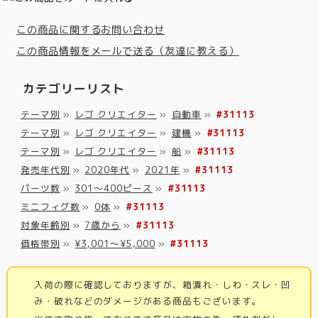
この商品に関するお問い合わせ
この商品情報をメールで送る（友達に教える）
カテゴリーリスト
テーマ別
»
レゴ クリエイター
»
自動車
»
#31113
テーマ別
»
レゴ クリエイター
»
建機
»
#31113
テーマ別
»
レゴ クリエイター
»
船
»
#31113
発売年代別
»
2020年代
»
2021年
»
#31113
パーツ数
»
301～400ピース
»
#31113
ミニフィグ数
»
0体
»
#31113
対象年齢別
»
7歳から
»
#31113
価格帯別
»
¥3,001～¥5,000
»
#31113
入荷の際に確認しておりますが、箱潰れ・しわ・スレ・凹
み・破れなどのダメージがある商品もございます。