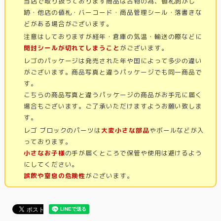
当店で取り扱っております商品は古物の為、値札剥がし
跡・他店の値札・バーコード・商品管理シール・落書きな
どがある場合がございます。
注意はしておりますが経年・倉庫の気温・輸送の際などに
開封シールが切れてしまうこと
がございます。
レゴのパッケージは発売された年や国によって多少の違い
がございます。商品写真と違うパッケージでも同一商品で
す。
こちらの商品写真と違うパッケージの商品がお手元に届く
場合もございます。ご了承いただけますようお願い致しま
す。
レゴ ブロックのパーツは
大変小さな部品
やボールなどが入
っております。
小さなお子様
の手が届くところで保管や使用は避けるよう
にしてください。
誤飲や窒息の危険性
がございます。