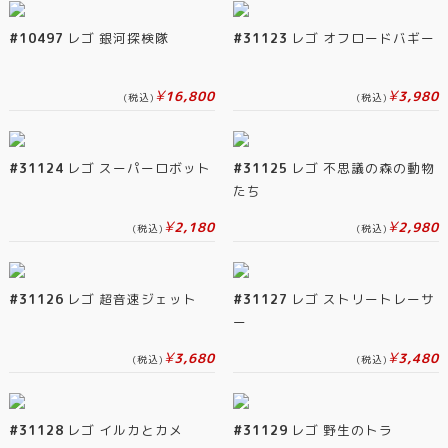
#10497
レゴ 銀河探検隊
#31123
レゴ オフロードバギー
¥
¥
16,800
3,980
(税込)
(税込)
#31124
レゴ スーパーロボット
#31125
レゴ 不思議の森の動物
たち
¥
¥
2,180
2,980
(税込)
(税込)
#31126
レゴ 超音速ジェット
#31127
レゴ ストリートレーサ
ー
¥
¥
3,680
3,480
(税込)
(税込)
#31128
レゴ イルカとカメ
#31129
レゴ 野生のトラ