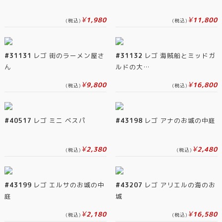
¥
¥
1,980
11,800
(税込)
(税込)
#31131
レゴ 街のラーメン屋さ
#31132
レゴ 海賊船とミッドガ
ん
ルドの大…
¥
¥
9,800
16,800
(税込)
(税込)
#40517
レゴ ミニ ベスパ
#43198
レゴ アナのお城の中庭
¥
¥
2,380
2,480
(税込)
(税込)
#43199
レゴ エルサのお城の中
#43207
レゴ アリエルの海のお
庭
城
¥
¥
2,180
16,580
(税込)
(税込)