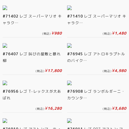
#71402
レゴ スーパーマリオ キ
#71410
レゴ スーパーマリオ キ
ャラク…
ャラク…
¥
¥
980
1,480
(税込)
(税込)
#76407
レゴ 叫びの屋敷と暴れ
#76945
レゴ アトロキラプトル
柳
のバイク…
¥
¥
17,800
4,980
(税込)
(税込)
#76956
レゴ T-レックスが大あ
#76908
レゴ ランボルギーニ・
ばれ
カウンタ…
¥
¥
16,280
3,680
(税込)
(税込)
#76910
レゴ アストンマーティ
#76911
レゴ 007 アストン マ