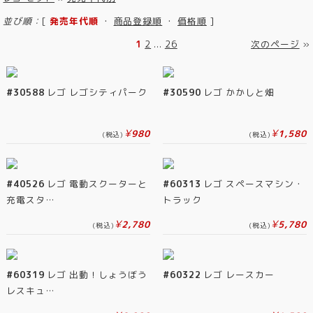
並び順：
[
発売年代順
・
商品登録順
・
価格順
]
1
2
...
26
次のページ
»
#30588
レゴ レゴシティパーク
#30590
レゴ かかしと畑
¥
¥
980
1,580
(税込)
(税込)
#40526
レゴ 電動スクーターと
#60313
レゴ スペースマシン・
充電スタ…
トラック
¥
¥
2,780
5,780
(税込)
(税込)
#60319
レゴ 出動！しょうぼう
#60322
レゴ レースカー
レスキュ…