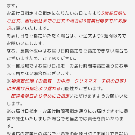
ます。
お届け日指定はご指定になりたいお日にちより
5営業日前に
ご注文、銀行振込みでご注文の場合は3営業日前までにお振
込
お願いいたします。
お届け日をご指定いただく場合は、ご注文より2週間以内で
お願いいたします。
なお、長期休暇中はお届け日時指定をご指定できない場合も
ございますため、ご了承ください。
※一部地域ではお届け日指定・お届け時間帯指定通りにお手
元に届かない場合がございます。
※
物流繁忙期（お歳暮・お中元・クリスマス・子供の日等）
はお届け日指定より遅れる
可能性がございます。
配達希望日より早めにご指定
いただけますようお願いいた
します。
※お届け日指定・お届け時間帯指定通りにお届けできずに損
害が発生いたしました場合でも当店では責任を負いかねま
す。
※当店の営業日の都合でご希望の配達日時にお届けできない