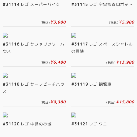
#31114
レゴ スーパーバイク
#31115
レゴ 宇宙探査ロボット
¥
¥
3,980
5,980
(税込)
(税込)
#31116
レゴ サファリツリーハ
#31117
レゴ スペースシャトル
ウス
の冒険
¥
¥
6,480
13,980
(税込)
(税込)
#31118
レゴ サーフビーチハウ
#31119
レゴ 観覧車
ス
¥
¥
9,380
15,800
(税込)
(税込)
#31120
レゴ 中世のお城
#31121
レゴ ワニ