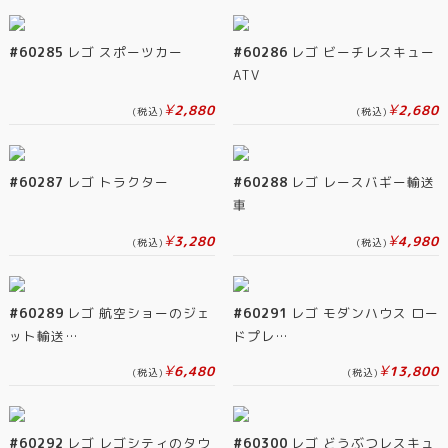
#60285
レゴ スポーツカー
#60286
レゴ ビーチレスキュー
ATV
¥
¥
2,880
2,680
(税込)
(税込)
#60287
レゴ トラクター
#60288
レゴ レースバギー輸送
車
¥
¥
3,280
4,980
(税込)
(税込)
#60289
レゴ 航空ショーのジェ
#60291
レゴ モダンハウス ロー
ット輸送…
ドプレ…
¥
¥
6,480
13,800
(税込)
(税込)
#60292
レゴ レゴシティのタウ
#60300
レゴ どうぶつレスキュ