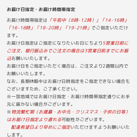
お届け日指定・お届け時間帯指定
お届け時間帯指定は
「午前中（8時-12時）」「14-16時」
「16-18時」「18-20時」「19-21時」
でご指定いただけ
ます。
お届け日指定はご指定になりたいお日にちより
5営業日前に
ご注文、銀行振込みでご注文の場合は3営業日前までにお振
込
お願いいたします。
お届け日をご指定いただく場合は、ご注文より2週間以内で
お願いいたします。
なお、長期休暇中はお届け日時指定をご指定できない場合も
ございますため、ご了承ください。
※一部地域ではお届け日指定・お届け時間帯指定通りにお手
元に届かない場合がございます。
※
物流繁忙期（お歳暮・お中元・クリスマス・子供の日等）
はお届け日指定より遅れる
可能性がございます。
配達希望日より早めにご指定
いただけますようお願いいた
します。