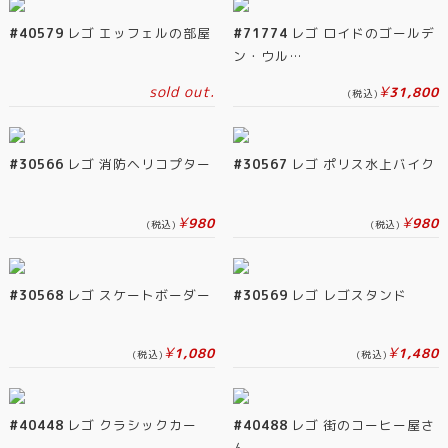
#40579
レゴ エッフェルの部屋
#71774
レゴ ロイドのゴールデ
ン・ウル…
sold out.
¥
31,800
(税込)
#30566
レゴ 消防ヘリコプター
#30567
レゴ ポリス水上バイク
¥
¥
980
980
(税込)
(税込)
#30568
レゴ スケートボーダー
#30569
レゴ レゴスタンド
¥
¥
1,080
1,480
(税込)
(税込)
#40448
レゴ クラシックカー
#40488
レゴ 街のコーヒー屋さ