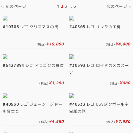
«
前のページ
1
2
3
...
6
次のページ
»
#10308
レゴ クリスマスの街
#40565
レゴ サンタの工房
¥
¥
19,800
4,980
(税込)
(税込)
#6427894
レゴ ドラゴンの冒険
#30593
レゴ ロイドのメカスー
ツ
¥
¥
3,280
980
(税込)
(税込)
#40530
レゴ ジェーン・グドー
#40533
レゴ USSダンボール宇
ル博士と…
宙船の旅
¥
¥
4,580
7,980
(税込)
(税込)