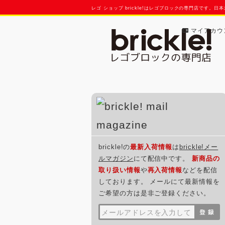
レゴ ショップ brickle!はレゴブロックの専門店で
マイアカウ
brickle!の
最新入荷情報
は
brickle!メー
ルマガジン
にて配信中です。
新商品の
取り扱い情報
や
再入荷情報
などを配信
しております。 メールにて最新情報を
ご希望の方は是非ご登録ください。