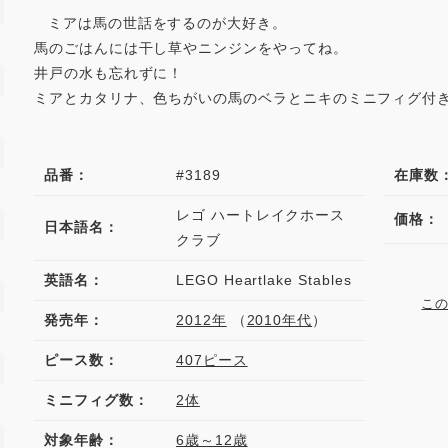
ミアは馬の世話をするのが大好き。
馬のごはんには干し草やニンジンをやってね。
井戸の水も忘れずに！
ミアとカタリナ、色ちがいの馬のベラとニキのミニフィグ付
品番：
#3189
在庫数
レゴ ハートレイクホース
価格：
日本語名：
クラブ
英語名：
LEGO Heartlake Stables
こ
発売年：
2012年
（
2010年代
）
ピース数：
407ピース
ミニフィグ数：
2体
対象年齢：
6歳～12歳