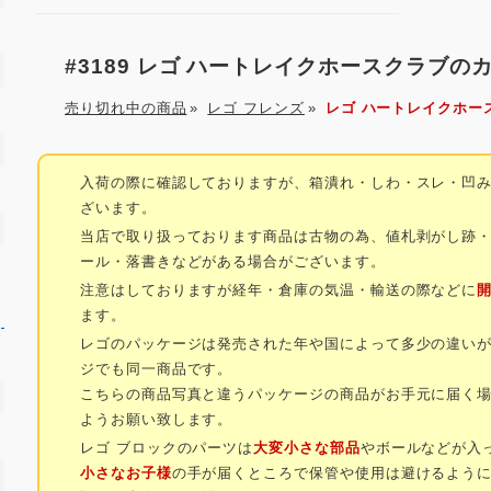
#3189 レゴ ハートレイクホースクラブの
売り切れ中の商品
»
レゴ フレンズ
»
レゴ ハートレイクホー
入荷の際に確認しておりますが、箱潰れ・しわ・スレ・凹
ざいます。
当店で取り扱っております商品は古物の為、値札剥がし跡
ール・落書きなどがある場合がございます。
注意はしておりますが経年・倉庫の気温・輸送の際などに
ます。
レゴのパッケージは発売された年や国によって多少の違い
ジでも同一商品です。
こちらの商品写真と違うパッケージの商品がお手元に届く
ようお願い致します。
レゴ ブロックのパーツは
大変小さな部品
やボールなどが入
小さなお子様
の手が届くところで保管や使用は避けるよう