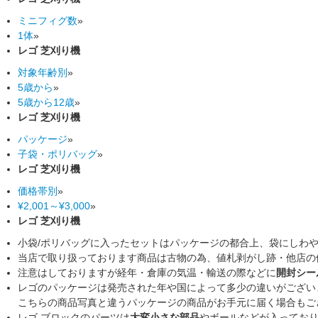
ミニフィグ数
»
1体
»
レゴ 芝刈り機
対象年齢別
»
5歳から
»
5歳から12歳
»
レゴ 芝刈り機
パッケージ
»
子袋・ポリバッグ
»
レゴ 芝刈り機
価格帯別
»
¥2,001～¥3,000
»
レゴ 芝刈り機
小袋/ポリバッグに入ったセットはパッケージの都合上、袋にしわ
当店で取り扱っております商品は古物の為、値札剥がし跡・他店の
注意はしておりますが経年・倉庫の気温・輸送の際などに
開封シー
レゴのパッケージは発売された年や国によって多少の違いがござい
こちらの商品写真と違うパッケージの商品がお手元に届く場合もご
レゴ ブロックのパーツは
大変小さな部品
やボールなどが入ってお