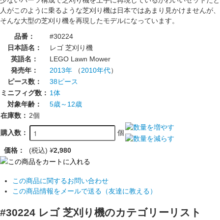
人がこのように乗るような芝刈り機は日本ではあまり見かけませんが、
そんな大型の芝刈り機を再現したモデルになっています。
品番：
#30224
日本語名：
レゴ 芝刈り機
英語名：
LEGO Lawn Mower
発売年：
2013年
（
2010年代
）
ピース数：
38ピース
ミニフィグ数：
1体
対象年齢：
5歳～12歳
在庫数：
2個
個
購入数：
価格：
(税込)
¥
2,980
この商品に関するお問い合わせ
この商品情報をメールで送る（友達に教える）
#30224 レゴ 芝刈り機のカテゴリーリスト