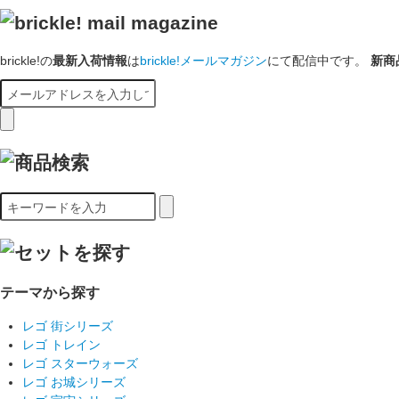
brickle!の
最新入荷情報
は
brickle!メールマガジン
にて配信中です。
新商
テーマから探す
レゴ 街シリーズ
レゴ トレイン
レゴ スターウォーズ
レゴ お城シリーズ