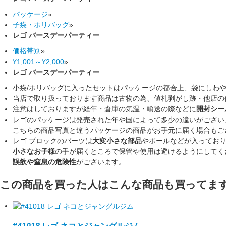
パッケージ
»
子袋・ポリバッグ
»
レゴ バースデーパーティー
価格帯別
»
¥1,001～¥2,000
»
レゴ バースデーパーティー
小袋/ポリバッグに入ったセットはパッケージの都合上、袋にしわ
当店で取り扱っております商品は古物の為、値札剥がし跡・他店の
注意はしておりますが経年・倉庫の気温・輸送の際などに
開封シー
レゴのパッケージは発売された年や国によって多少の違いがござい
こちらの商品写真と違うパッケージの商品がお手元に届く場合もご
レゴ ブロックのパーツは
大変小さな部品
やボールなどが入ってお
小さなお子様
の手が届くところで保管や使用は避けるようにしてく
誤飲や窒息の危険性
がございます。
この商品を買った人はこんな商品も買ってま