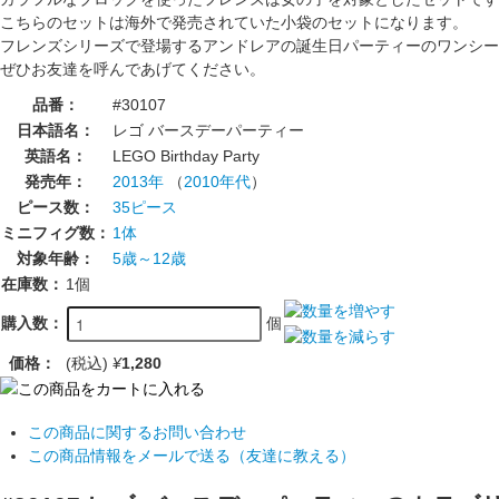
こちらのセットは海外で発売されていた小袋のセットになります。
フレンズシリーズで登場するアンドレアの誕生日パーティーのワンシー
ぜひお友達を呼んであげてください。
品番：
#30107
日本語名：
レゴ バースデーパーティー
英語名：
LEGO Birthday Party
発売年：
2013年
（
2010年代
）
ピース数：
35ピース
ミニフィグ数：
1体
対象年齢：
5歳～12歳
在庫数：
1個
個
購入数：
価格：
(税込)
¥
1,280
この商品に関するお問い合わせ
この商品情報をメールで送る（友達に教える）