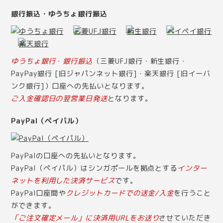
銀行振込・ゆうちょ銀行振込
ゆうちょ銀行
・
銀行振込
（三菱UFJ銀行・新生銀行・
PayPay銀行 [旧ジャパンネット銀行]・楽天銀行 [旧イーバ
ンク銀行]）口座への先払いとなります。
ご入金確認日の翌営業日発送
となります。
PayPal（ペイパル）
PayPalの口座への先払いとなります。
PayPal（ペイパル）はシンガポールを拠点とする
インター
ネットを利用した決済サービス
です。
PayPal口座間や
クレジットカードでの送金/入金
を行うこと
ができます。
「ご注文確定メール」に決済用URLをお送り
させていただき