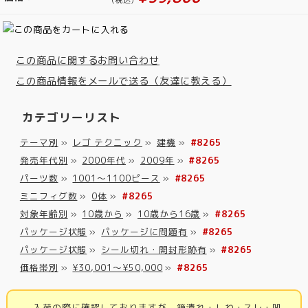
この商品に関するお問い合わせ
この商品情報をメールで送る（友達に教える）
カテゴリーリスト
テーマ別
»
レゴ テクニック
»
建機
»
#8265
発売年代別
»
2000年代
»
2009年
»
#8265
パーツ数
»
1001～1100ピース
»
#8265
ミニフィグ数
»
0体
»
#8265
対象年齢別
»
10歳から
»
10歳から16歳
»
#8265
パッケージ状態
»
パッケージに問題有
»
#8265
パッケージ状態
»
シール切れ・開封形跡有
»
#8265
価格帯別
»
¥30,001～¥50,000
»
#8265
入荷の際に確認しておりますが、箱潰れ・しわ・スレ・凹