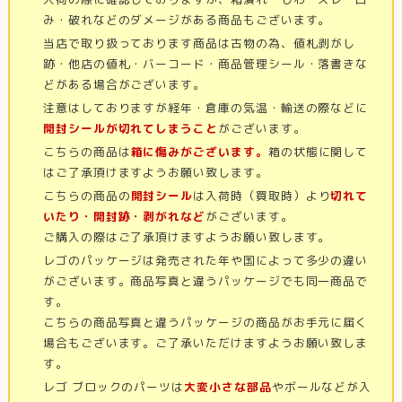
み・破れなどのダメージがある商品もございます。
当店で取り扱っております商品は古物の為、値札剥がし
跡・他店の値札・バーコード・商品管理シール・落書きな
どがある場合がございます。
注意はしておりますが経年・倉庫の気温・輸送の際などに
開封シールが切れてしまうこと
がございます。
こちらの商品は
箱に傷みがございます。
箱の状態に関して
はご了承頂けますようお願い致します。
こちらの商品の
開封シール
は入荷時（買取時）より
切れて
いたり・開封跡・剥がれなど
がございます。
ご購入の際はご了承頂けますようお願い致します。
レゴのパッケージは発売された年や国によって多少の違い
がございます。商品写真と違うパッケージでも同一商品で
す。
こちらの商品写真と違うパッケージの商品がお手元に届く
場合もございます。ご了承いただけますようお願い致しま
す。
レゴ ブロックのパーツは
大変小さな部品
やボールなどが入