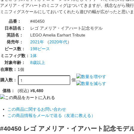
アメリア・イアハートのミニフィグはついてきますが、残念ながら飛行
ミニフィグスケールにしておいてくれたら遊びの幅が広がったと思いま
品番：
#40450
日本語名：
レゴ アメリア・イアハート記念モデル
英語名：
LEGO Amelia Earhart Tribute
発売年：
2021年
（
2020年代
）
ピース数：
198ピース
ミニフィグ数：
1体
対象年齢：
8歳以上
在庫数：
1個
個
購入数：
価格：
(税込)
¥
6,480
この商品に関するお問い合わせ
この商品情報をメールで送る（友達に教える）
#40450 レゴ アメリア・イアハート記念モ