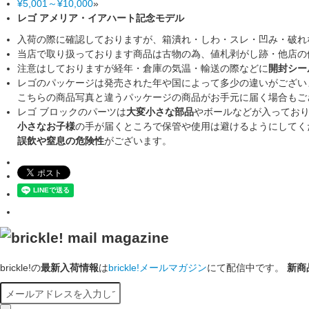
¥5,001～¥10,000
»
レゴ アメリア・イアハート記念モデル
入荷の際に確認しておりますが、箱潰れ・しわ・スレ・凹み・破れ
当店で取り扱っております商品は古物の為、値札剥がし跡・他店の
注意はしておりますが経年・倉庫の気温・輸送の際などに
開封シー
レゴのパッケージは発売された年や国によって多少の違いがござい
こちらの商品写真と違うパッケージの商品がお手元に届く場合もご
レゴ ブロックのパーツは
大変小さな部品
やボールなどが入ってお
小さなお子様
の手が届くところで保管や使用は避けるようにしてく
誤飲や窒息の危険性
がございます。
brickle!の
最新入荷情報
は
brickle!メールマガジン
にて配信中です。
新商