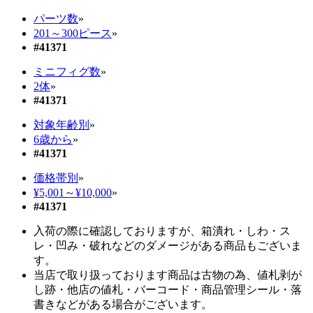
パーツ数
»
201～300ピース
»
#41371
ミニフィグ数
»
2体
»
#41371
対象年齢別
»
6歳から
»
#41371
価格帯別
»
¥5,001～¥10,000
»
#41371
入荷の際に確認しておりますが、箱潰れ・しわ・ス
レ・凹み・破れなどのダメージがある商品もございま
す。
当店で取り扱っております商品は古物の為、値札剥が
し跡・他店の値札・バーコード・商品管理シール・落
書きなどがある場合がございます。