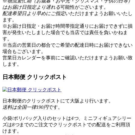
※
物流繁忙期（お歳暮・お中元・クリスマス・子供の日等）
はお届け日指定より遅れる
可能性がございます。
配達希望日より早めにご指定
いただけますようお願いいたし
ます。
※お届け日指定・お届け時間帯指定通りにお届けできずに損
害が発生いたしました場合でも当店では責任を負いかねま
す。
※当店の営業日の都合でご希望の配達日時にお届けできない
場合もございます。
営業日カレンダー
を事前にご確認いただけますようお願い致
します。
日本郵便 クリックポスト
日本郵便のクリックポストにて大阪より行います。
送料は全国一律190円
です。
小袋/ポリバッグ入りのセットは
4つ
、ミニフィギュアシリー
ズは
8つ
までのご注文でクリックポストでの配送をご利用頂
けます。