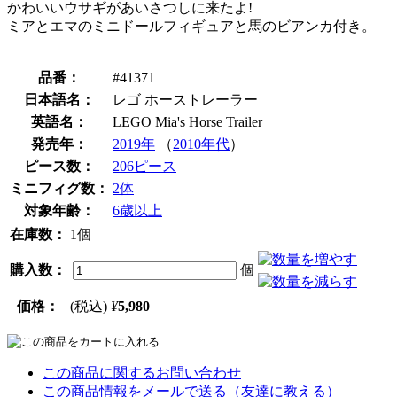
かわいいウサギがあいさつしに来たよ!
ミアとエマのミニドールフィギュアと馬のビアンカ付き。
品番：
#41371
日本語名：
レゴ ホーストレーラー
英語名：
LEGO Mia's Horse Trailer
発売年：
2019年
（
2010年代
）
ピース数：
206ピース
ミニフィグ数：
2体
対象年齢：
6歳以上
在庫数：
1個
購入数：
個
価格：
(税込)
¥
5,980
この商品に関するお問い合わせ
この商品情報をメールで送る（友達に教える）