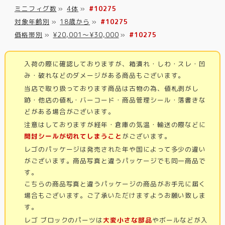
ミニフィグ数
»
4体
»
#10275
対象年齢別
»
18歳から
»
#10275
価格帯別
»
¥20,001～¥30,000
»
#10275
入荷の際に確認しておりますが、箱潰れ・しわ・スレ・凹
み・破れなどのダメージがある商品もございます。
当店で取り扱っております商品は古物の為、値札剥がし
跡・他店の値札・バーコード・商品管理シール・落書きな
どがある場合がございます。
注意はしておりますが経年・倉庫の気温・輸送の際などに
開封シールが切れてしまうこと
がございます。
レゴのパッケージは発売された年や国によって多少の違い
がございます。商品写真と違うパッケージでも同一商品で
す。
こちらの商品写真と違うパッケージの商品がお手元に届く
場合もございます。ご了承いただけますようお願い致しま
す。
レゴ ブロックのパーツは
大変小さな部品
やボールなどが入