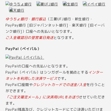
ゆうちょ銀行
・
銀行振込
（三菱UFJ銀行・新生銀行・
PayPay銀行 [旧ジャパンネット銀行]・楽天銀行 [旧イーバ
ンク銀行]）口座への先払いとなります。
ご入金確認日の翌営業日発送
となります。
PayPal（ペイパル）
PayPalの口座への先払いとなります。
PayPal（ペイパル）はシンガポールを拠点とする
インター
ネットを利用した決済サービス
です。
PayPal口座間や
クレジットカードでの送金/入金
を行うこと
ができます。
「ご注文確定メール」に決済用URLをお送り
させていただき
ます。
PayPal残高及び、クレジットカードにてご決済いただけま