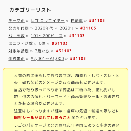
カテゴリーリスト
テーマ別
»
レゴ クリエイター
»
自動車
»
#31103
発売年代別
»
2020年代
»
2020年
»
#31103
パーツ数
»
101～200ピース
»
#31103
ミニフィグ数
»
0体
»
#31103
対象年齢別
»
7歳から
»
#31103
価格帯別
»
¥2,001～¥3,000
»
#31103
入荷の際に確認しておりますが、箱潰れ・しわ・スレ・凹
み・破れなどのダメージがある商品もございます。
当店で取り扱っております商品は古物の為、値札剥がし
跡・他店の値札・バーコード・商品管理シール・落書きな
どがある場合がございます。
注意はしておりますが経年・倉庫の気温・輸送の際などに
開封シールが切れてしまうこと
がございます。
レゴのパッケージは発売された年や国によって多少の違い