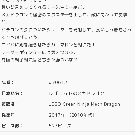
賢い助言をしてくれるウー先生も一緒だ。
メカドラゴンの秘密のスラスタ―を出して、敵に向かって突撃
だ。
ドラゴンの脚についたシューターを発射して、長いしっぽをふっ
て空へ飛び立とう。
ロイドに剣を握らせたらガーマドンと対決だ！
レーザーポインターには気をつけろ。
究極の親子対決はどちらが勝つかな？
品番：
#70612
日本語名：
レゴ ロイドのメカドラゴン
英語名：
LEGO Green Ninja Mech Dragon
発売年：
2017年
（
2010年代
）
ピース数：
523ピース