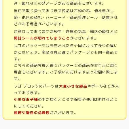
み・破れなどのダメージがある商品もございます。
当店で取り扱っております商品は古物の為、値札剥がし
跡・他店の値札・バーコード・商品管理シール・落書きな
どがある場合がございます。
注意はしておりますが経年・倉庫の気温・輸送の際などに
開封シールが切れてしまうこと
がございます。
レゴのパッケージは発売された年や国によって多少の違い
がございます。商品写真と違うパッケージでも同一商品で
す。
こちらの商品写真と違うパッケージの商品がお手元に届く
場合もございます。ご了承いただけますようお願い致しま
す。
レゴ ブロックのパーツは
大変小さな部品
やボールなどが入
っております。
小さなお子様
の手が届くところで保管や使用は避けるよう
にしてください。
誤飲や窒息の危険性
がございます。