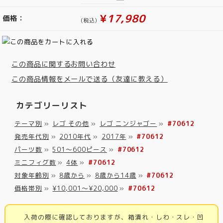
¥
17,980
価格：
(税込)
この商品に関するお問い合わせ
この商品情報をメールで送る（友達に教える）
カテゴリーリスト
テーマ別
»
レゴ その他
»
レゴ ニンジャゴー
»
#70612
発売年代別
»
2010年代
»
2017年
»
#70612
パーツ数
»
501～600ピース
»
#70612
ミニフィグ数
»
4体
»
#70612
対象年齢別
»
8歳から
»
8歳から14歳
»
#70612
価格帯別
»
¥10,001～¥20,000
»
#70612
入荷の際に確認しておりますが、箱潰れ・しわ・スレ・凹