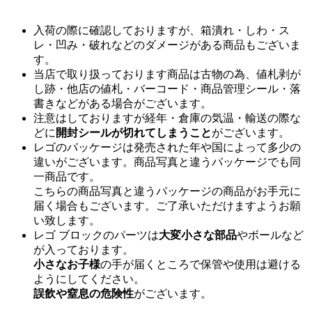
入荷の際に確認しておりますが、箱潰れ・しわ・ス
レ・凹み・破れなどのダメージがある商品もございま
す。
当店で取り扱っております商品は古物の為、値札剥が
し跡・他店の値札・バーコード・商品管理シール・落
書きなどがある場合がございます。
注意はしておりますが経年・倉庫の気温・輸送の際な
どに
開封シールが切れてしまうこと
がございます。
レゴのパッケージは発売された年や国によって多少の
違いがございます。商品写真と違うパッケージでも同
一商品です。
こちらの商品写真と違うパッケージの商品がお手元に
届く場合もございます。ご了承いただけますようお願
い致します。
レゴ ブロックのパーツは
大変小さな部品
やボールなど
が入っております。
小さなお子様
の手が届くところで保管や使用は避ける
ようにしてください。
誤飲や窒息の危険性
がございます。