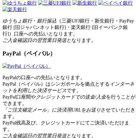
ゆうちょ銀行
・
銀行振込
（三菱UFJ銀行・新生銀行・PayPay
銀行 [旧ジャパンネット銀行]・楽天銀行 [旧イーバンク銀
行]）口座への先払いとなります。
ご入金確認日の翌営業日発送
となります。
PayPal（ペイパル）
PayPalの口座への先払いとなります。
PayPal（ペイパル）はシンガポールを拠点とする
インターネ
ットを利用した決済サービス
です。
PayPal口座間や
クレジットカードでの送金/入金
を行うことが
できます。
「ご注文確定メール」に決済用URLをお送り
させていただき
ます。
PayPal残高及び、クレジットカードにてご決済いただけま
す。
ご入金確認日の翌営業日発送
となります。