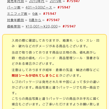
発売年代別
»
2010年代
»
2019年
»
#75947
パーツ数
»
401～500ピース
»
#75947
ミニフィグ数
»
6体
»
#75947
対象年齢別
»
8歳から
»
#75947
価格帯別
»
¥10,001～¥20,000
»
#75947
入荷の際に確認しておりますが、箱潰れ・しわ・スレ・凹
み・破れなどのダメージがある商品もございます。
当店で取り扱っております商品は古物の為、値札剥がし
跡・他店の値札・バーコード・商品管理シール・落書きな
どがある場合がございます。
注意はしておりますが経年・倉庫の気温・輸送の際などに
開封シールが切れてしまうこと
がございます。
レゴのパッケージは発売された年や国によって多少の違い
がございます。商品写真と違うパッケージでも同一商品で
す。
こちらの商品写真と違うパッケージの商品がお手元に届く
場合もございます。ご了承いただけますようお願い致しま