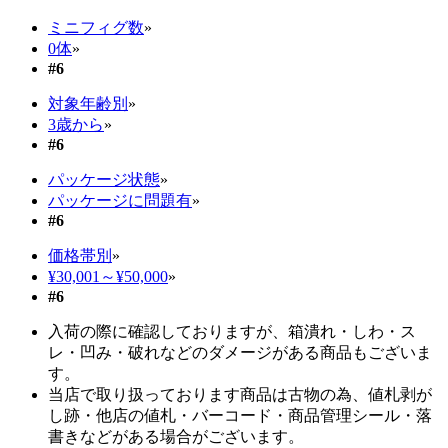
ミニフィグ数
»
0体
»
#6
対象年齢別
»
3歳から
»
#6
パッケージ状態
»
パッケージに問題有
»
#6
価格帯別
»
¥30,001～¥50,000
»
#6
入荷の際に確認しておりますが、箱潰れ・しわ・ス
レ・凹み・破れなどのダメージがある商品もございま
す。
当店で取り扱っております商品は古物の為、値札剥が
し跡・他店の値札・バーコード・商品管理シール・落
書きなどがある場合がございます。