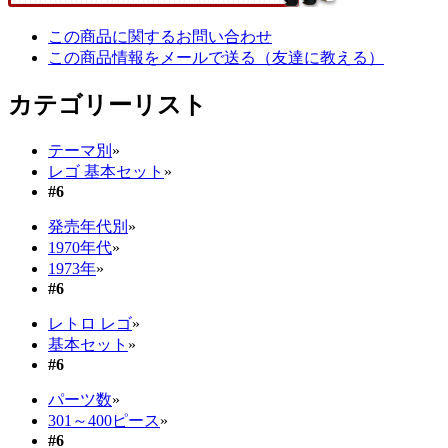
この商品に関するお問い合わせ
この商品情報をメールで送る（友達に教える）
カテゴリーリスト
テーマ別
»
レゴ 基本セット
»
#6
発売年代別
»
1970年代
»
1973年
»
#6
レトロ レゴ
»
基本セット
»
#6
パーツ数
»
301～400ピース
»
#6