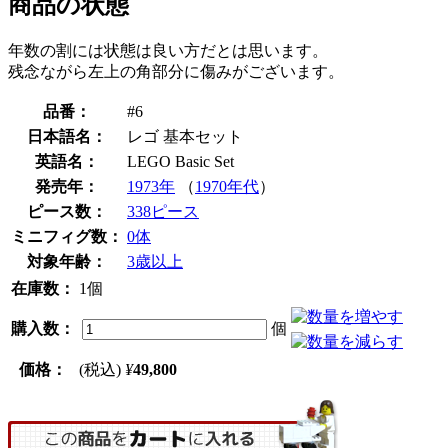
商品の状態
年数の割には状態は良い方だとは思います。
残念ながら左上の角部分に傷みがございます。
品番：
#6
日本語名：
レゴ 基本セット
英語名：
LEGO Basic Set
発売年：
1973年
（
1970年代
）
ピース数：
338ピース
ミニフィグ数：
0体
対象年齢：
3歳以上
在庫数：
1個
購入数：
個
価格：
(税込)
¥
49,800