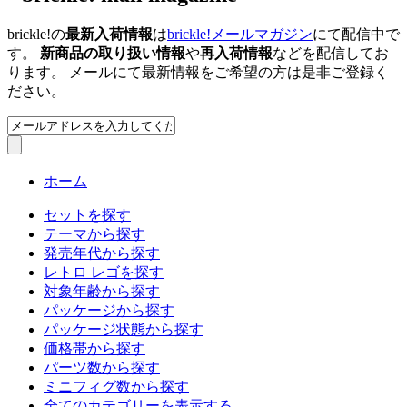
brickle!の
最新入荷情報
は
brickle!メールマガジン
にて配信中で
す。
新商品の取り扱い情報
や
再入荷情報
などを配信してお
ります。 メールにて最新情報をご希望の方は是非ご登録く
ださい。
ホーム
セットを探す
テーマから探す
発売年代から探す
レトロ レゴを探す
対象年齢から探す
パッケージから探す
パッケージ状態から探す
価格帯から探す
パーツ数から探す
ミニフィグ数から探す
全てのカテゴリーを表示する