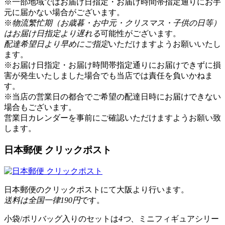
※一部地域ではお届け日指定・お届け時間帯指定通りにお手
元に届かない場合がございます。
※
物流繁忙期（お歳暮・お中元・クリスマス・子供の日等）
はお届け日指定より遅れる
可能性がございます。
配達希望日より早めにご指定
いただけますようお願いいたし
ます。
※お届け日指定・お届け時間帯指定通りにお届けできずに損
害が発生いたしました場合でも当店では責任を負いかねま
す。
※当店の営業日の都合でご希望の配達日時にお届けできない
場合もございます。
営業日カレンダー
を事前にご確認いただけますようお願い致
します。
日本郵便 クリックポスト
日本郵便のクリックポストにて大阪より行います。
送料は全国一律190円
です。
小袋/ポリバッグ入りのセットは
4つ
、ミニフィギュアシリー