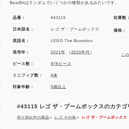
BeatBitはランダムでいくつかの種類があるみたいです。
品番：
#43115
在庫数
日本語名：
レゴ ザ・ブームボックス
価格：
英語名：
LEGO The Boombox
発売年：
2021年
（
2020年代
）
こ
ピース数：
978ピース
ミニフィグ数：
4体
対象年齢：
9歳以上
#43115 レゴ ザ・ブームボックスのカテ
売り切れ中の商品
»
レゴ その他
»
レゴ ザ・ブームボックス