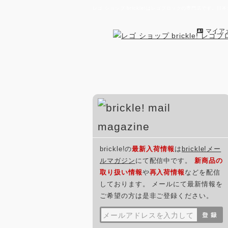
レゴ ショップ brickle!はレゴブロックの専門店で
マイア
brickle!の
最新入荷情報
は
brickle!メー
ルマガジン
にて配信中です。
新商品の
取り扱い情報
や
再入荷情報
などを配信
しております。 メールにて最新情報を
ご希望の方は是非ご登録ください。