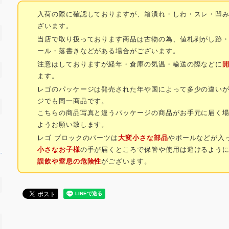
入荷の際に確認しておりますが、箱潰れ・しわ・スレ・凹
ざいます。
当店で取り扱っております商品は古物の為、値札剥がし跡
ール・落書きなどがある場合がございます。
注意はしておりますが経年・倉庫の気温・輸送の際などに
ます。
レゴのパッケージは発売された年や国によって多少の違い
ジでも同一商品です。
こちらの商品写真と違うパッケージの商品がお手元に届く
ようお願い致します。
レゴ ブロックのパーツは
大変小さな部品
やボールなどが入
小さなお子様
の手が届くところで保管や使用は避けるよう
誤飲や窒息の危険性
がございます。