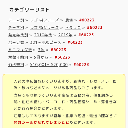
カテゴリーリスト
テーマ別
»
レゴ 街シリーズ
»
農場
»
#60223
テーマ別
»
レゴ 街シリーズ
»
トラック
»
#60223
発売年代別
»
2010年代
»
2019年
»
#60223
パーツ数
»
301～400ピース
»
#60223
ミニフィグ数
»
3体
»
#60223
対象年齢別
»
5歳から
»
#60223
価格帯別
»
¥10,001～¥20,000
»
#60223
入荷の際に確認しておりますが、箱潰れ・しわ・スレ・凹
み・破れなどのダメージがある商品もございます。
当店で取り扱っております商品は古物の為、値札剥がし
跡・他店の値札・バーコード・商品管理シール・落書きな
どがある場合がございます。
注意はしておりますが経年・倉庫の気温・輸送の際などに
開封シールが切れてしまうこと
がございます。