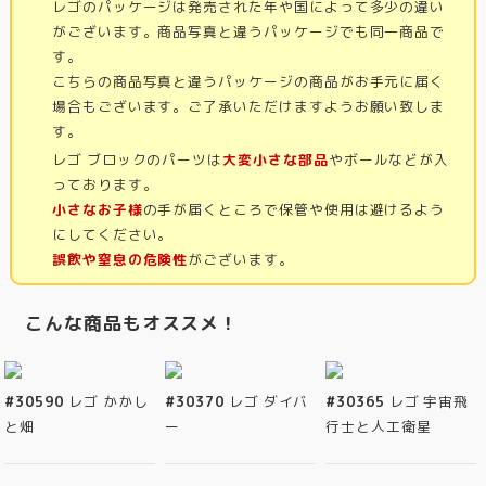
レゴのパッケージは発売された年や国によって多少の違い
がございます。商品写真と違うパッケージでも同一商品で
す。
こちらの商品写真と違うパッケージの商品がお手元に届く
場合もございます。ご了承いただけますようお願い致しま
す。
レゴ ブロックのパーツは
大変小さな部品
やボールなどが入
っております。
小さなお子様
の手が届くところで保管や使用は避けるよう
にしてください。
誤飲や窒息の危険性
がございます。
こんな商品もオススメ！
#30590
レゴ かかし
#30370
レゴ ダイバ
#30365
レゴ 宇宙飛
と畑
ー
行士と人工衛星