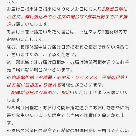
ます。
お届け日指定はご指定になりたいお日にちより
5営業日前に
ご注文、銀行振込みでご注文の場合は3営業日前までにお振
込
お願いいたします。
お届け日をご指定いただく場合は、ご注文より2週間以内で
お願いいたします。
なお、長期休暇中はお届け日時指定をご指定できない場合も
ございますため、ご了承ください。
※一部地域ではお届け日指定・お届け時間帯指定通りにお手
元に届かない場合がございます。
※
物流繁忙期（お歳暮・お中元・クリスマス・子供の日等）
はお届け日指定より遅れる
可能性がございます。
配達希望日より早めにご指定
いただけますようお願いいた
します。
※お届け日指定・お届け時間帯指定通りにお届けできずに損
害が発生いたしました場合でも当店では責任を負いかねま
す。
※当店の営業日の都合でご希望の配達日時にお届けできない