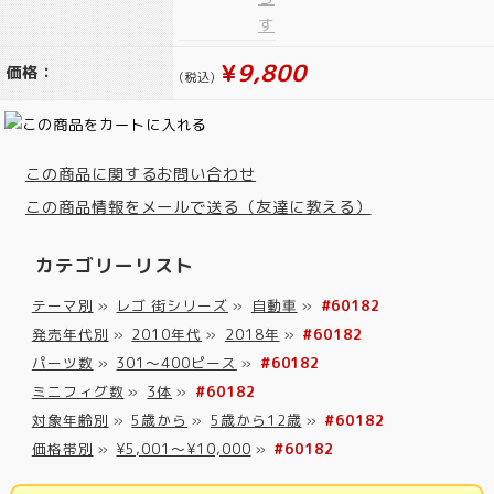
¥
9,800
価格：
(税込)
この商品に関するお問い合わせ
この商品情報をメールで送る（友達に教える）
カテゴリーリスト
テーマ別
»
レゴ 街シリーズ
»
自動車
»
#60182
発売年代別
»
2010年代
»
2018年
»
#60182
パーツ数
»
301～400ピース
»
#60182
ミニフィグ数
»
3体
»
#60182
対象年齢別
»
5歳から
»
5歳から12歳
»
#60182
価格帯別
»
¥5,001～¥10,000
»
#60182