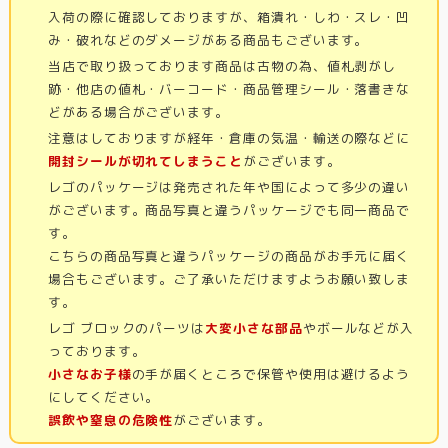
入荷の際に確認しておりますが、箱潰れ・しわ・スレ・凹
み・破れなどのダメージがある商品もございます。
当店で取り扱っております商品は古物の為、値札剥がし
跡・他店の値札・バーコード・商品管理シール・落書きな
どがある場合がございます。
注意はしておりますが経年・倉庫の気温・輸送の際などに
開封シールが切れてしまうこと
がございます。
レゴのパッケージは発売された年や国によって多少の違い
がございます。商品写真と違うパッケージでも同一商品で
す。
こちらの商品写真と違うパッケージの商品がお手元に届く
場合もございます。ご了承いただけますようお願い致しま
す。
レゴ ブロックのパーツは
大変小さな部品
やボールなどが入
っております。
小さなお子様
の手が届くところで保管や使用は避けるよう
にしてください。
誤飲や窒息の危険性
がございます。