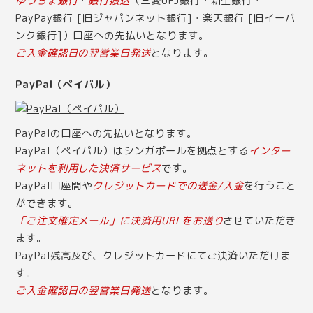
ゆうちょ銀行
・
銀行振込
（三菱UFJ銀行・新生銀行・
PayPay銀行 [旧ジャパンネット銀行]・楽天銀行 [旧イーバ
ンク銀行]）口座への先払いとなります。
ご入金確認日の翌営業日発送
となります。
PayPal（ペイパル）
PayPalの口座への先払いとなります。
PayPal（ペイパル）はシンガポールを拠点とする
インター
ネットを利用した決済サービス
です。
PayPal口座間や
クレジットカードでの送金/入金
を行うこと
ができます。
「ご注文確定メール」に決済用URLをお送り
させていただき
ます。
PayPal残高及び、クレジットカードにてご決済いただけま
す。
ご入金確認日の翌営業日発送
となります。