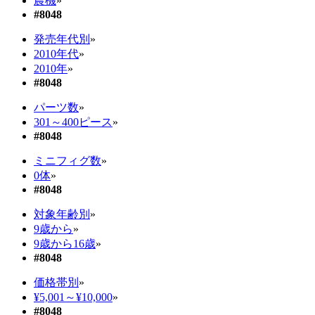
農機
»
#8048
発売年代別
»
2010年代
»
2010年
»
#8048
パーツ数
»
301～400ピース
»
#8048
ミニフィグ数
»
0体
»
#8048
対象年齢別
»
9歳から
»
9歳から16歳
»
#8048
価格帯別
»
¥5,001～¥10,000
»
#8048