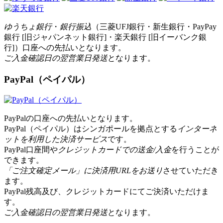
ゆうちょ銀行
・
銀行振込
（三菱UFJ銀行・新生銀行・PayPay
銀行 [旧ジャパンネット銀行]・楽天銀行 [旧イーバンク銀
行]）口座への先払いとなります。
ご入金確認日の翌営業日発送
となります。
PayPal（ペイパル）
PayPalの口座への先払いとなります。
PayPal（ペイパル）はシンガポールを拠点とする
インターネ
ットを利用した決済サービス
です。
PayPal口座間や
クレジットカードでの送金/入金
を行うことが
できます。
「ご注文確定メール」に決済用URLをお送り
させていただき
ます。
PayPal残高及び、クレジットカードにてご決済いただけま
す。
ご入金確認日の翌営業日発送
となります。