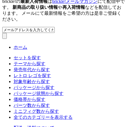
brickle!の
最新入荷情報
は
brickle!メールマガジン
にて配信中で
す。
新商品の取り扱い情報
や
再入荷情報
などを配信してお
ります。 メールにて最新情報をご希望の方は是非ご登録く
ださい。
ホーム
セットを探す
テーマから探す
発売年代から探す
レトロ レゴを探す
対象年齢から探す
パッケージから探す
パッケージ状態から探す
価格帯から探す
パーツ数から探す
ミニフィグ数から探す
全てのカテゴリーを表示する