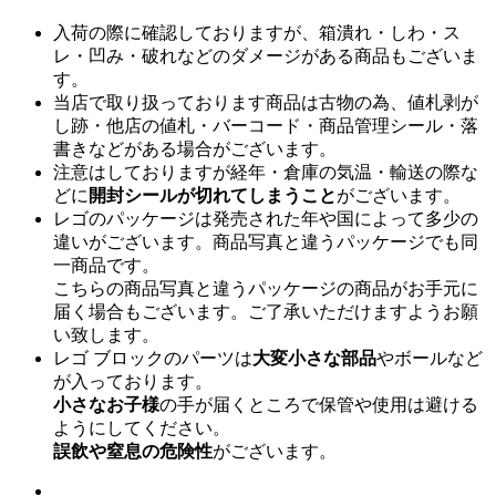
入荷の際に確認しておりますが、箱潰れ・しわ・ス
レ・凹み・破れなどのダメージがある商品もございま
す。
当店で取り扱っております商品は古物の為、値札剥が
し跡・他店の値札・バーコード・商品管理シール・落
書きなどがある場合がございます。
注意はしておりますが経年・倉庫の気温・輸送の際な
どに
開封シールが切れてしまうこと
がございます。
レゴのパッケージは発売された年や国によって多少の
違いがございます。商品写真と違うパッケージでも同
一商品です。
こちらの商品写真と違うパッケージの商品がお手元に
届く場合もございます。ご了承いただけますようお願
い致します。
レゴ ブロックのパーツは
大変小さな部品
やボールなど
が入っております。
小さなお子様
の手が届くところで保管や使用は避ける
ようにしてください。
誤飲や窒息の危険性
がございます。