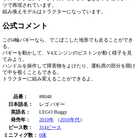
ツで再現されています。
組み換えモデルはトラクターになっています。
公式コメント
この4輪バギーなら、でこぼこした地形でも走ることができ
る。
バギーを動かして、V4エンジンのピストンが動く様子を見
てみよう。
ハンドルを操作して障害物をよけたり、運転席の部分を開け
て中を覗くこともできる。
トラクターに組み変えることができるよ。
品番：
#8048
日本語名：
レゴ バギー
英語名：
LEGO Buggy
発売年：
2010年
（
2010年代
）
ピース数：
314ピース
ミニフィグ数：
0体