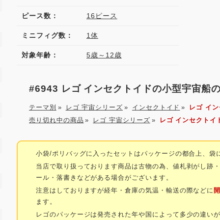
ピース数：
16ピース
ミニフィグ数：
1体
対象年齢：
5歳～12歳
#6943 レゴ インセクトイドの小型宇宙
テーマ別
»
レゴ 宇宙シリーズ
»
インセクトイド
»
レゴ イ
売り切れ中の商品
»
レゴ 宇宙シリーズ
»
レゴ インセクトイ
小袋/ポリバッグに入ったセットはパッケージの都合上、袋
当店で取り扱っております商品は古物の為、値札剥がし跡
ール・落書きなどがある場合がございます。
注意はしておりますが経年・倉庫の気温・輸送の際などに
ます。
レゴのパッケージは発売された年や国によって多少の違い