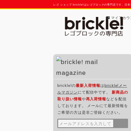
レゴ ショップ brickle!はレゴブロックの専門店で
マイアカウ
brickle!の
最新入荷情報
は
brickle!メー
ルマガジン
にて配信中です。
新商品の
取り扱い情報
や
再入荷情報
などを配信
しております。 メールにて最新情報を
ご希望の方は是非ご登録ください。