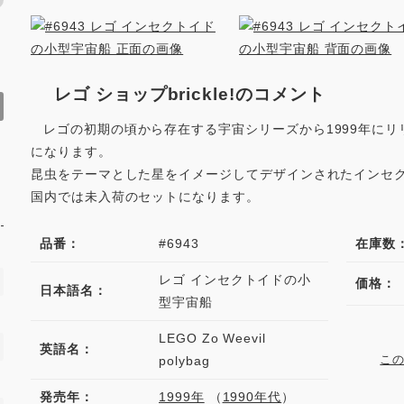
レゴ ショップbrickle!のコメント
レゴの初期の頃から存在する宇宙シリーズから1999年にリ
になります。
昆虫をテーマとした星をイメージしてデザインされたインセ
国内では未入荷のセットになります。
品番：
#6943
在庫数
レゴ インセクトイドの小
価格：
日本語名：
型宇宙船
LEGO Zo Weevil
英語名：
こ
polybag
発売年：
1999年
（
1990年代
）