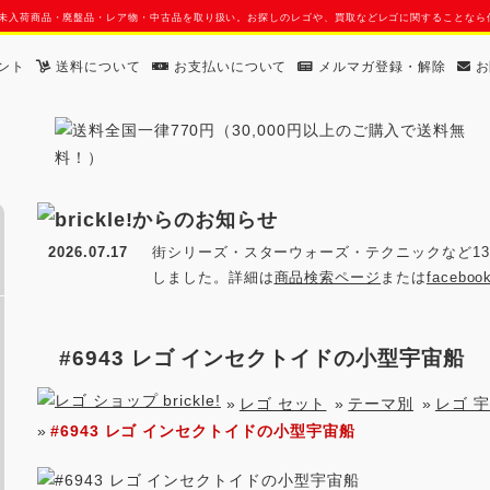
す。日本未入荷商品・廃盤品・レア物・中古品を取り扱い。お探しのレゴや、買取などレゴに関することな
ント
送料について
お支払いについて
メルマガ登録・解除
お
2026.07.17
街シリーズ・スターウォーズ・テクニックなど13
しました。詳細は
商品検索ページ
または
facebo
#6943 レゴ インセクトイドの小型宇宙船
»
レゴ セット
»
テーマ別
»
レゴ 
»
#6943 レゴ インセクトイドの小型宇宙船