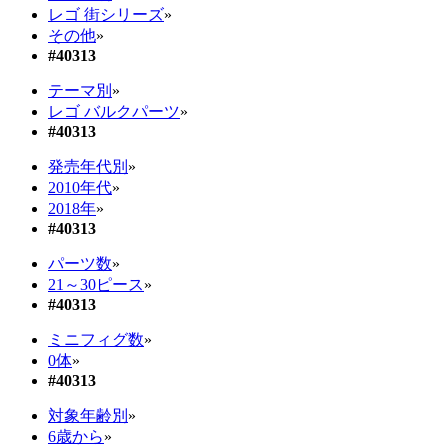
レゴ 街シリーズ
»
その他
»
#40313
テーマ別
»
レゴ バルクパーツ
»
#40313
発売年代別
»
2010年代
»
2018年
»
#40313
パーツ数
»
21～30ピース
»
#40313
ミニフィグ数
»
0体
»
#40313
対象年齢別
»
6歳から
»