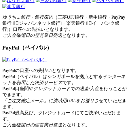
ゆうちょ銀行
・
銀行振込
（三菱UFJ銀行・新生銀行・PayPay
銀行 [旧ジャパンネット銀行]・楽天銀行 [旧イーバンク銀
行]）口座への先払いとなります。
ご入金確認日の翌営業日発送
となります。
PayPal（ペイパル）
PayPalの口座への先払いとなります。
PayPal（ペイパル）はシンガポールを拠点とする
インターネ
ットを利用した決済サービス
です。
PayPal口座間や
クレジットカードでの送金/入金
を行うことが
できます。
「ご注文確定メール」に決済用URLをお送り
させていただき
ます。
PayPal残高及び、クレジットカードにてご決済いただけま
す。
ご入金確認日の翌営業日発送
となります。