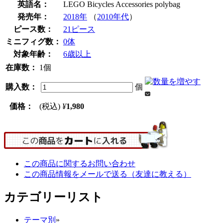
英語名：
LEGO Bicycles Accessories polybag
発売年：
2018年
（
2010年代
）
ピース数：
21ピース
ミニフィグ数：
0体
対象年齢：
6歳以上
在庫数：
1個
購入数：
個
価格：
(税込)
¥
1,980
この商品に関するお問い合わせ
この商品情報をメールで送る（友達に教える）
カテゴリーリスト
テーマ別
»