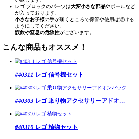
レゴ ブロックのパーツは
大変小さな部品
やボールなど
が入っております。
小さなお子様
の手が届くところで保管や使用は避ける
ようにしてください。
誤飲や窒息の危険性
がございます。
こんな商品もオススメ！
#40311
レゴ 信号機セット
#40303
レゴ 乗り物アクセサリーアドオ…
#40310
レゴ 植物セット