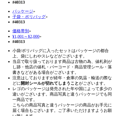
#40313
パッケージ
»
子袋・ポリバッグ
»
#40313
価格帯別
»
¥1,001～¥2,000
»
#40313
小袋/ポリバッグに入ったセットはパッケージの都合
上、袋にしわやスレなどがございます。
当店で取り扱っております商品は古物の為、値札剥が
し跡・他店の値札・バーコード・商品管理シール・落
書きなどがある場合がございます。
注意はしておりますが経年・倉庫の気温・輸送の際な
どに
開封シールが切れてしまうこと
がございます。
レゴのパッケージは発売された年や国によって多少の
違いがございます。商品写真と違うパッケージでも同
一商品です。
こちらの商品写真と違うパッケージの商品がお手元に
届く場合もございます。ご了承いただけますようお願
い致します。