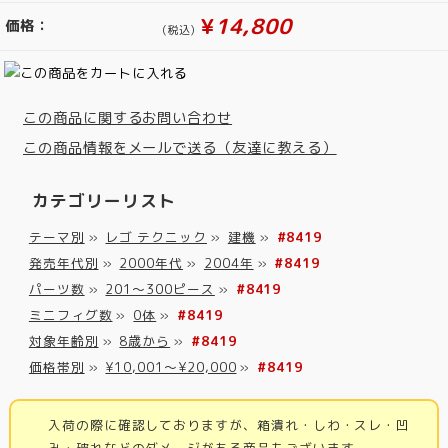
¥
14,800
価格：
(税込)
この商品に関するお問い合わせ
この商品情報をメールで送る（友達に教える）
カテゴリーリスト
テーマ別
»
レゴ テクニック
»
建機
»
#8419
発売年代別
»
2000年代
»
2004年
»
#8419
パーツ数
»
201～300ピース
»
#8419
ミニフィグ数
»
0体
»
#8419
対象年齢別
»
8歳から
»
#8419
価格帯別
»
¥10,001～¥20,000
»
#8419
入荷の際に確認しておりますが、箱潰れ・しわ・スレ・凹
み・破れなどのダメージがある商品もございます。