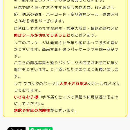
当店で取り扱っております商品は古物の為、値札剥がし
跡・他店の値札・バーコード・商品管理シール・落書きな
どがある場合がございます。
注意はしておりますが経年・倉庫の気温・輸送の際などに
開封シールが切れてしまうこと
がございます。
レゴのパッケージは発売された年や国によって多少の違い
がございます。商品写真と違うパッケージでも同一商品で
す。
こちらの商品写真と違うパッケージの商品がお手元に届く
場合もございます。ご了承いただけますようお願い致しま
す。
レゴ ブロックのパーツは
大変小さな部品
やボールなどが入
っております。
小さなお子様
の手が届くところで保管や使用は避けるよう
にしてください。
誤飲や窒息の危険性
がございます。