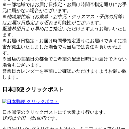
※一部地域ではお届け日指定・お届け時間帯指定通りにお手
元に届かない場合がございます。
※
物流繁忙期（お歳暮・お中元・クリスマス・子供の日等）
はお届け日指定より遅れる
可能性がございます。
配達希望日より早めにご指定
いただけますようお願いいたし
ます。
※お届け日指定・お届け時間帯指定通りにお届けできずに損
害が発生いたしました場合でも当店では責任を負いかねま
す。
※当店の営業日の都合でご希望の配達日時にお届けできない
場合もございます。
営業日カレンダー
を事前にご確認いただけますようお願い致
します。
日本郵便 クリックポスト
日本郵便のクリックポストにて大阪より行います。
送料は全国一律190円
です。
小袋/ポリバッグ入りのセットは
4つ
、ミニフィギュアシリー