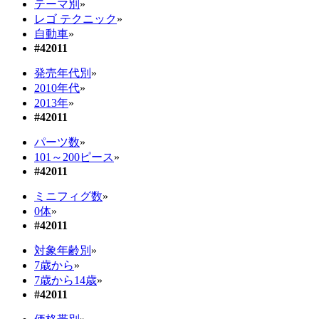
テーマ別
»
レゴ テクニック
»
自動車
»
#42011
発売年代別
»
2010年代
»
2013年
»
#42011
パーツ数
»
101～200ピース
»
#42011
ミニフィグ数
»
0体
»
#42011
対象年齢別
»
7歳から
»
7歳から14歳
»
#42011