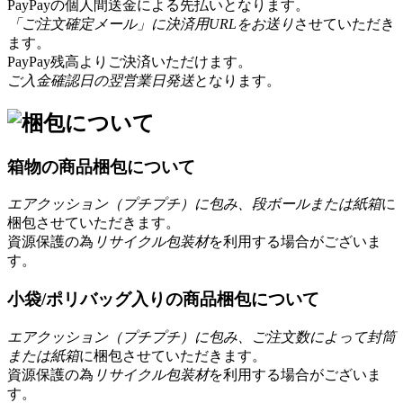
PayPayの個人間送金による先払いとなります。
「ご注文確定メール」に決済用URLをお送り
させていただき
ます。
PayPay残高よりご決済いただけます。
ご入金確認日の翌営業日発送
となります。
箱物の商品梱包について
エアクッション（プチプチ）に包み、段ボールまたは紙箱
に
梱包させていただきます。
資源保護の為
リサイクル包装材
を利用する場合がございま
す。
小袋/ポリバッグ入りの商品梱包について
エアクッション（プチプチ）に包み、ご注文数によって封筒
または紙箱
に梱包させていただきます。
資源保護の為
リサイクル包装材
を利用する場合がございま
す。