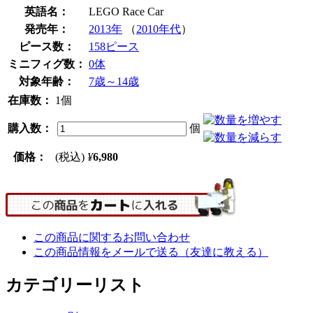
英語名：
LEGO Race Car
発売年：
2013年
（
2010年代
）
ピース数：
158ピース
ミニフィグ数：
0体
対象年齢：
7歳～14歳
在庫数：
1個
購入数：
個
価格：
(税込)
¥
6,980
この商品に関するお問い合わせ
この商品情報をメールで送る（友達に教える）
カテゴリーリスト