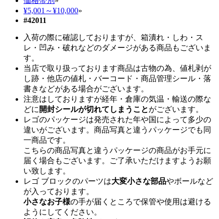
価格帯別
»
¥5,001～¥10,000
»
#42011
入荷の際に確認しておりますが、箱潰れ・しわ・ス
レ・凹み・破れなどのダメージがある商品もございま
す。
当店で取り扱っております商品は古物の為、値札剥が
し跡・他店の値札・バーコード・商品管理シール・落
書きなどがある場合がございます。
注意はしておりますが経年・倉庫の気温・輸送の際な
どに
開封シールが切れてしまうこと
がございます。
レゴのパッケージは発売された年や国によって多少の
違いがございます。商品写真と違うパッケージでも同
一商品です。
こちらの商品写真と違うパッケージの商品がお手元に
届く場合もございます。ご了承いただけますようお願
い致します。
レゴ ブロックのパーツは
大変小さな部品
やボールなど
が入っております。
小さなお子様
の手が届くところで保管や使用は避ける
ようにしてください。