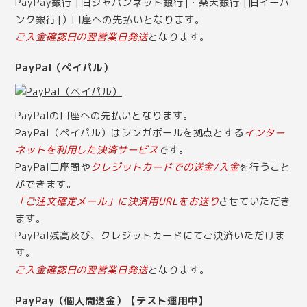
PayPay銀行 [旧ジャパンネット銀行]・楽天銀行 [旧イーバ
ンク銀行]）口座への先払いとなります。
ご入金確認日の翌営業日発送
となります。
PayPal（ペイパル）
PayPalの口座への先払いとなります。
PayPal（ペイパル）はシンガポールを拠点とする
インター
ネットを利用した決済サービス
です。
PayPal口座間や
クレジットカードでの送金/入金
を行うこと
ができます。
「ご注文確定メール」に決済用URLをお送り
させていただき
ます。
PayPal残高及び、クレジットカードにてご決済いただけま
す。
ご入金確認日の翌営業日発送
となります。
PayPay（個人間送金）【テスト運用中】