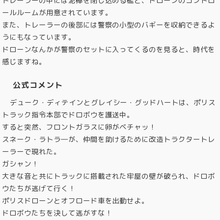
トレーラーの中には泥棒を閉じ込める檻と、ドローンのコントロ
ールルームが用意されています。
また、トレーラーの後部には警察の小型のバギーを収納できるよ
うにもなっています。
ドローンなんかが警察のセットに入ってくるのを見ると、時代を
感じますね。
公式コメント
デューク・ディテインとグレイシー・グッドハートは、ポリス
トラック指令本部でドロボウを護送中。
すると突然、フロントガラスに卵がベチャッ！
スネーク・ラトラ―が、仲間を助けるために改造トラクタートレ
ーラーで現れた。
ガシャン！
大きな音と共にトラックに搭載された牢屋の壁が破られ、ドロボ
ウたちが逃げて行く！
ポリスドローンとオフロード車を出動せよ。
ドロボウたちを決して逃がすな！