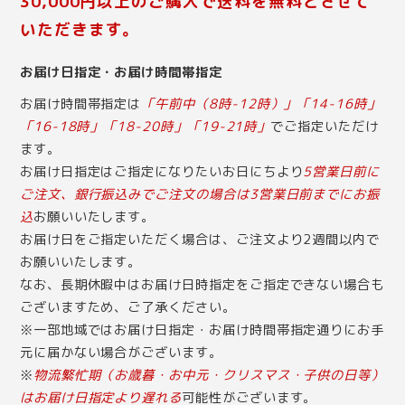
30,000円以上のご購入で送料を無料とさせて
いただきます。
お届け日指定・お届け時間帯指定
お届け時間帯指定は
「午前中（8時-12時）」「14-16時」
「16-18時」「18-20時」「19-21時」
でご指定いただけ
ます。
お届け日指定はご指定になりたいお日にちより
5営業日前に
ご注文、銀行振込みでご注文の場合は3営業日前までにお振
込
お願いいたします。
お届け日をご指定いただく場合は、ご注文より2週間以内で
お願いいたします。
なお、長期休暇中はお届け日時指定をご指定できない場合も
ございますため、ご了承ください。
※一部地域ではお届け日指定・お届け時間帯指定通りにお手
元に届かない場合がございます。
※
物流繁忙期（お歳暮・お中元・クリスマス・子供の日等）
はお届け日指定より遅れる
可能性がございます。