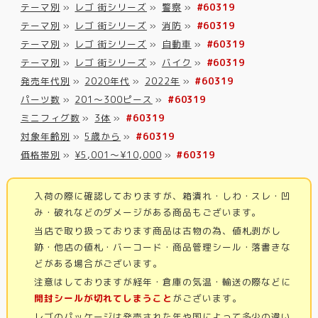
テーマ別
»
レゴ 街シリーズ
»
警察
»
#60319
テーマ別
»
レゴ 街シリーズ
»
消防
»
#60319
テーマ別
»
レゴ 街シリーズ
»
自動車
»
#60319
テーマ別
»
レゴ 街シリーズ
»
バイク
»
#60319
発売年代別
»
2020年代
»
2022年
»
#60319
パーツ数
»
201～300ピース
»
#60319
ミニフィグ数
»
3体
»
#60319
対象年齢別
»
5歳から
»
#60319
価格帯別
»
¥5,001～¥10,000
»
#60319
入荷の際に確認しておりますが、箱潰れ・しわ・スレ・凹
み・破れなどのダメージがある商品もございます。
当店で取り扱っております商品は古物の為、値札剥がし
跡・他店の値札・バーコード・商品管理シール・落書きな
どがある場合がございます。
注意はしておりますが経年・倉庫の気温・輸送の際などに
開封シールが切れてしまうこと
がございます。
レゴのパッケージは発売された年や国によって多少の違い