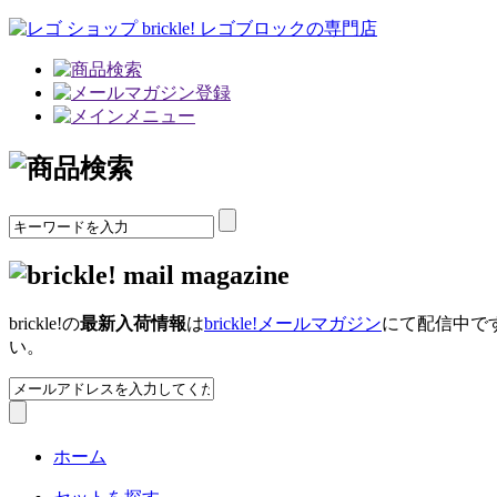
brickle!の
最新入荷情報
は
brickle!メールマガジン
にて配信中で
い。
ホーム