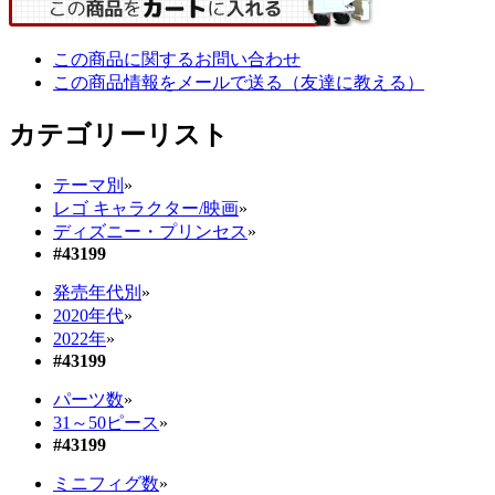
この商品に関するお問い合わせ
この商品情報をメールで送る（友達に教える）
カテゴリーリスト
テーマ別
»
レゴ キャラクター/映画
»
ディズニー・プリンセス
»
#43199
発売年代別
»
2020年代
»
2022年
»
#43199
パーツ数
»
31～50ピース
»
#43199
ミニフィグ数
»