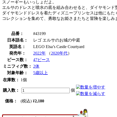
スノーギーもいっしょだよ。
エルサのドレスと噴水の底を組み合わせると、ダイヤモンド
ダイヤモンドドレスを着たディズニープリンセスは他にもた
コレクションを集めて、勇敢なお姫さまたちと冒険を楽しみ
品番：
#43199
日本語名：
レゴ エルサのお城の中庭
英語名：
LEGO Elsa’s Castle Courtyard
発売年：
2022年
（
2020年代
）
ピース数：
47ピース
ミニフィグ数：
2体
対象年齢：
5歳以上
在庫数：
1個
購入数：
個
価格：
(税込)
¥
2,180