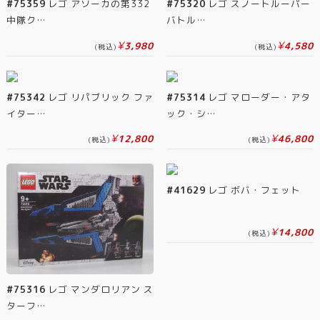
#75359
レゴ アソーカの第332
#75320
レゴ スノートルーパー
中隊ク…
バトル…
¥
¥
3,980
4,580
(税込)
(税込)
#75342
レゴ リパブリック ファ
#75314
レゴ マローダー・アタ
イター…
ック・シ…
¥
¥
12,800
46,800
(税込)
(税込)
#41629
レゴ ボバ・フェット
¥
14,800
(税込)
#75316
レゴ マンダロリアン ス
ターフ…