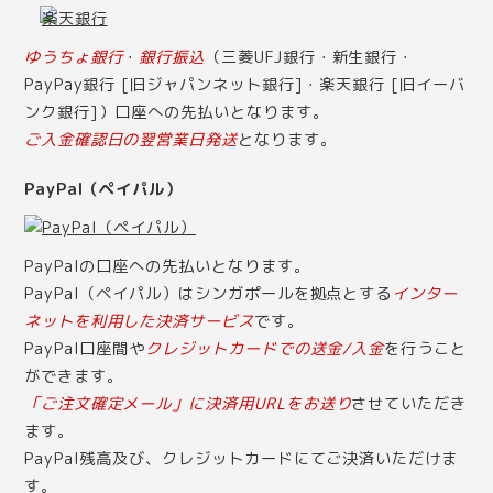
ゆうちょ銀行
・
銀行振込
（三菱UFJ銀行・新生銀行・
PayPay銀行 [旧ジャパンネット銀行]・楽天銀行 [旧イーバ
ンク銀行]）口座への先払いとなります。
ご入金確認日の翌営業日発送
となります。
PayPal（ペイパル）
PayPalの口座への先払いとなります。
PayPal（ペイパル）はシンガポールを拠点とする
インター
ネットを利用した決済サービス
です。
PayPal口座間や
クレジットカードでの送金/入金
を行うこと
ができます。
「ご注文確定メール」に決済用URLをお送り
させていただき
ます。
PayPal残高及び、クレジットカードにてご決済いただけま
す。