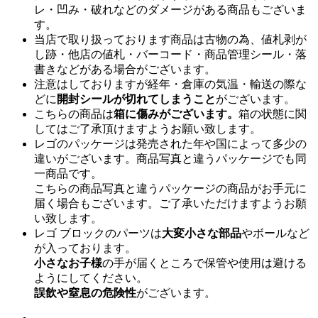
レ・凹み・破れなどのダメージがある商品もございま
す。
当店で取り扱っております商品は古物の為、値札剥が
し跡・他店の値札・バーコード・商品管理シール・落
書きなどがある場合がございます。
注意はしておりますが経年・倉庫の気温・輸送の際な
どに
開封シールが切れてしまうこと
がございます。
こちらの商品は
箱に傷みがございます。
箱の状態に関
してはご了承頂けますようお願い致します。
レゴのパッケージは発売された年や国によって多少の
違いがございます。商品写真と違うパッケージでも同
一商品です。
こちらの商品写真と違うパッケージの商品がお手元に
届く場合もございます。ご了承いただけますようお願
い致します。
レゴ ブロックのパーツは
大変小さな部品
やボールなど
が入っております。
小さなお子様
の手が届くところで保管や使用は避ける
ようにしてください。
誤飲や窒息の危険性
がございます。