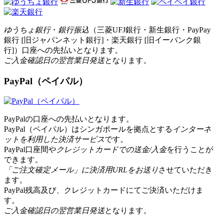
ゆうちょ銀行
・
銀行振込
（三菱UFJ銀行・新生銀行・PayPay
銀行 [旧ジャパンネット銀行]・楽天銀行 [旧イーバンク銀
行]）口座への先払いとなります。
ご入金確認日の翌営業日発送
となります。
PayPal（ペイパル）
PayPalの口座への先払いとなります。
PayPal（ペイパル）はシンガポールを拠点とする
インターネ
ットを利用した決済サービス
です。
PayPal口座間や
クレジットカードでの送金/入金
を行うことが
できます。
「ご注文確定メール」に決済用URLをお送り
させていただき
ます。
PayPal残高及び、クレジットカードにてご決済いただけま
す。
ご入金確認日の翌営業日発送
となります。