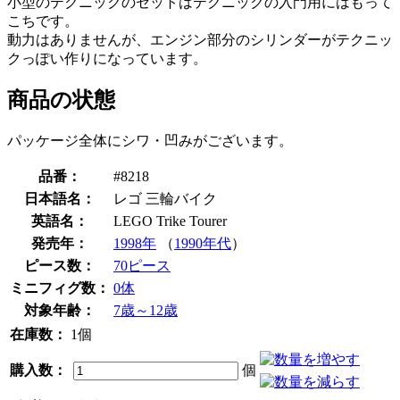
小型のテクニックのセットはテクニックの入門用にはもって
こちです。
動力はありませんが、エンジン部分のシリンダーがテクニッ
クっぽい作りになっています。
商品の状態
パッケージ全体にシワ・凹みがございます。
品番：
#8218
日本語名：
レゴ 三輪バイク
英語名：
LEGO Trike Tourer
発売年：
1998年
（
1990年代
）
ピース数：
70ピース
ミニフィグ数：
0体
対象年齢：
7歳～12歳
在庫数：
1個
購入数：
個