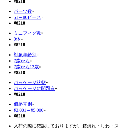
#8218
パーツ数
»
51～80ピース
»
#8218
ミニフィグ数
»
0体
»
#8218
対象年齢別
»
7歳から
»
7歳から12歳
»
#8218
パッケージ状態
»
パッケージに問題有
»
#8218
価格帯別
»
¥3,001～¥5,000
»
#8218
入荷の際に確認しておりますが、箱潰れ・しわ・ス