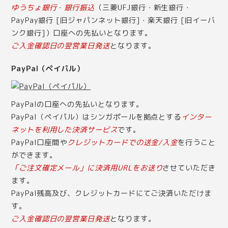
ゆうちょ銀行
・
銀行振込
（三菱UFJ銀行・新生銀行・
PayPay銀行 [旧ジャパンネット銀行]・楽天銀行 [旧イーバ
ンク銀行]）口座への先払いとなります。
ご入金確認日の翌営業日発送
となります。
PayPal（ペイパル）
PayPalの口座への先払いとなります。
PayPal（ペイパル）はシンガポールを拠点とする
インター
ネットを利用した決済サービス
です。
PayPal口座間や
クレジットカードでの送金/入金
を行うこと
ができます。
「ご注文確定メール」に決済用URLをお送り
させていただき
ます。
PayPal残高及び、クレジットカードにてご決済いただけま
す。
ご入金確認日の翌営業日発送
となります。