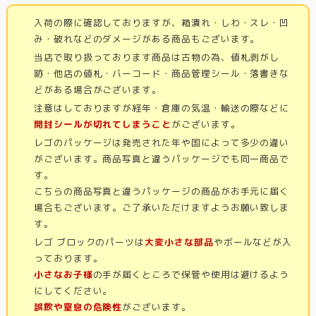
入荷の際に確認しておりますが、箱潰れ・しわ・スレ・凹
み・破れなどのダメージがある商品もございます。
当店で取り扱っております商品は古物の為、値札剥がし
跡・他店の値札・バーコード・商品管理シール・落書きな
どがある場合がございます。
注意はしておりますが経年・倉庫の気温・輸送の際などに
開封シールが切れてしまうこと
がございます。
レゴのパッケージは発売された年や国によって多少の違い
がございます。商品写真と違うパッケージでも同一商品で
す。
こちらの商品写真と違うパッケージの商品がお手元に届く
場合もございます。ご了承いただけますようお願い致しま
す。
レゴ ブロックのパーツは
大変小さな部品
やボールなどが入
っております。
小さなお子様
の手が届くところで保管や使用は避けるよう
にしてください。
誤飲や窒息の危険性
がございます。