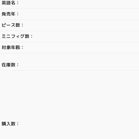
英語名：
発売年：
ピース数：
ミニフィグ数：
対象年齢：
在庫数：
購入数：