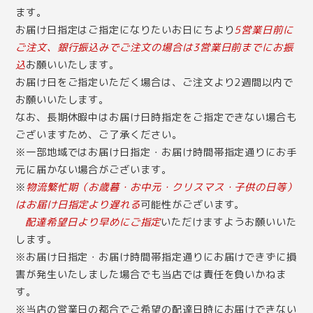
ます。
お届け日指定はご指定になりたいお日にちより
5営業日前に
ご注文、銀行振込みでご注文の場合は3営業日前までにお振
込
お願いいたします。
お届け日をご指定いただく場合は、ご注文より2週間以内で
お願いいたします。
なお、長期休暇中はお届け日時指定をご指定できない場合も
ございますため、ご了承ください。
※一部地域ではお届け日指定・お届け時間帯指定通りにお手
元に届かない場合がございます。
※
物流繁忙期（お歳暮・お中元・クリスマス・子供の日等）
はお届け日指定より遅れる
可能性がございます。
配達希望日より早めにご指定
いただけますようお願いいた
します。
※お届け日指定・お届け時間帯指定通りにお届けできずに損
害が発生いたしました場合でも当店では責任を負いかねま
す。
※当店の営業日の都合でご希望の配達日時にお届けできない