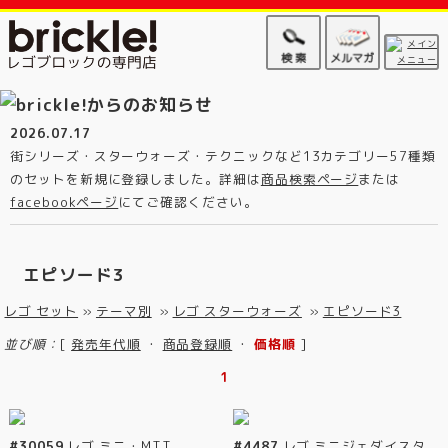
2026.07.17
街シリーズ・スターウォーズ・テクニックなど13カテゴリー57種類
のセットを新規に登録しました。詳細は
商品検索ページ
または
facebookページ
にてご確認ください。
エピソード3
レゴ セット
»
テーマ別
»
レゴ スターウォーズ
»
エピソード3
並び順：
[
発売年代順
・
商品登録順
・
価格順
]
1
#30059
レゴ ミニ・MTT
#4487
レゴ ミニジェダイスタ