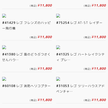
¥
¥
11,800
11,800
(税込)
(税込)
#41429
レゴ フレンズのハッピ
#75254
レゴ AT-ST レイダー
ー飛行機
¥
¥
11,800
11,800
(税込)
(税込)
#41380
レゴ 海のどうぶつさく
#41325
レゴ ハートレイクシテ
せんハウ…
ィ プレ…
¥
¥
11,800
11,800
(税込)
(税込)
#60108
レゴ 消防ヘリコプター
#31053
レゴ ツリーハウスアド
ベンチャ…
¥
¥
11,800
11,800
(税込)
(税込)