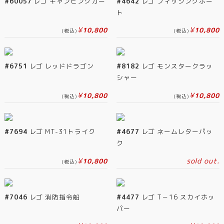
#60057
レゴ キャンピングカー
#4642
レゴ フィッシングボー
ト
¥
¥
10,800
10,800
(税込)
(税込)
#6751
レゴ レッドドラゴン
#8182
レゴ モンスタークラッ
シャー
¥
¥
10,800
10,800
(税込)
(税込)
#7694
レゴ MT-31トライク
#4677
レゴ ネームレターパッ
ク
¥
sold out.
10,800
(税込)
#7046
レゴ 消防指令船
#4477
レゴ T－16 スカイホッ
パー