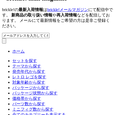
brickle!の
最新入荷情報
は
brickle!メールマガジン
にて配信中で
す。
新商品の取り扱い情報
や
再入荷情報
などを配信してお
ります。 メールにて最新情報をご希望の方は是非ご登録く
ださい。
ホーム
セットを探す
テーマから探す
発売年代から探す
レトロ レゴを探す
対象年齢から探す
パッケージから探す
パッケージ状態から探す
価格帯から探す
パーツ数から探す
ミニフィグ数から探す
全てのカテゴリーを表示する