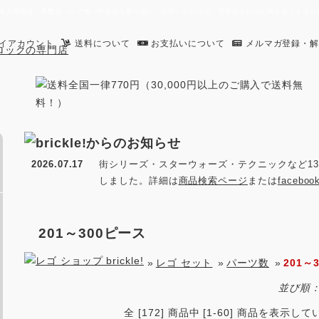
す。日本未入荷商品・廃盤品・レア物・中古品を取り扱い。お探しのレゴや、買取などレゴに関することな
イアカウント
送料について
お支払いについて
メルマガ登録・
2026.07.17
街シリーズ・スターウォーズ・テクニックなど13
しました。詳細は
商品検索ページ
または
facebo
201～300ピース
»
レゴ セット
»
パーツ数
»
201～
並び順
全 [172] 商品中 [1-60] 商品を表示