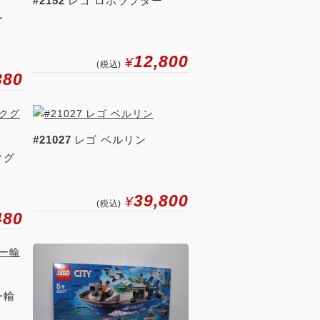
#2152
レゴ ロボラプター
ー
12,800
¥
(税込)
380
#21027
レゴ ベルリン
クグ
39,800
¥
(税込)
480
ー輸