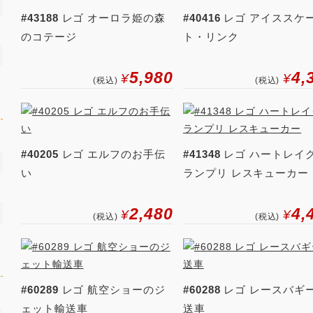
#43188
レゴ オーロラ姫の森
#40416
レゴ アイススケ
のコテージ
ト・リンク
5,980
4,
¥
¥
(税込)
(税込)
#40205
レゴ エルフのお手伝
#41348
レゴ ハートレイ
い
ランプリ レスキューカー
2,480
4,
¥
¥
(税込)
(税込)
#60289
レゴ 航空ショーのジ
#60288
レゴ レースバギ
ェット輸送車
送車