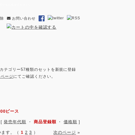
ら何でもお任せください。
解除
お問い合わせ
カテゴリー57種類のセットを新規に登録
okページ
にてご確認ください。
300ピース
：
[
発売年代順
・
商品登録順
・
価格順
]
しています。（
1
2
3
）
次のページ
»