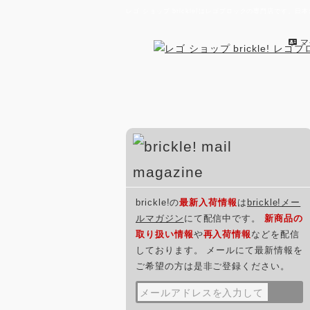
レゴ ショップ brickle!はレゴブロックの専門店で
マ
brickle!の
最新入荷情報
は
brickle!メー
ルマガジン
にて配信中です。
新商品の
取り扱い情報
や
再入荷情報
などを配信
しております。 メールにて最新情報を
ご希望の方は是非ご登録ください。