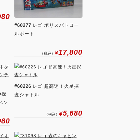
980
#60277
レゴ ポリスパトロー
ルボート
17,800
¥
(税込)
#60226
レゴ 超高速！火星探
中探
査シャトル
ベン
5,680
¥
(税込)
980