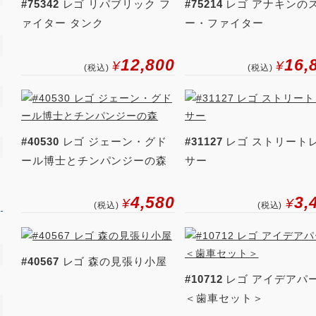
#75342
レゴ リパブリック フ
#75214
レゴ アナキンの
ァイター タンク
ー・ファイター
12,800
16,
¥
¥
(税込)
(税込)
#40530
レゴ ジェーン・グド
#31127
レゴ ストリート
ール博士とチンパンジーの森
サー
4,580
3,
¥
¥
(税込)
(税込)
#40567
レゴ 森の見張り小屋
#10712
レゴ アイデアパ
＜歯車セット＞