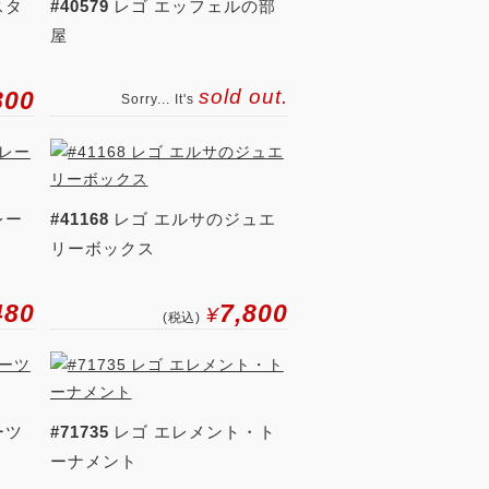
スタ
#40579
レゴ エッフェルの部
屋
sold out.
800
Sorry... It's
レー
#41168
レゴ エルサのジュエ
リーボックス
480
7,800
¥
(税込)
ーツ
#71735
レゴ エレメント・ト
ーナメント