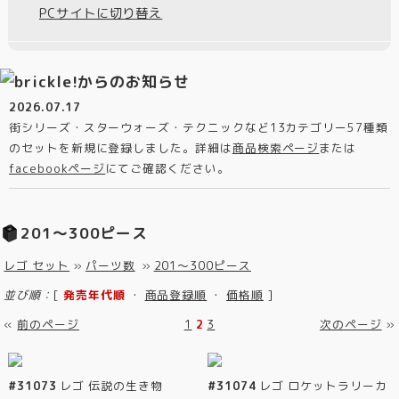
PCサイトに切り替え
2026.07.17
街シリーズ・スターウォーズ・テクニックなど13カテゴリー57種類
のセットを新規に登録しました。詳細は
商品検索ページ
または
facebookページ
にてご確認ください。
201～300ピース
レゴ セット
»
パーツ数
»
201～300ピース
並び順：
[
発売年代順
・
商品登録順
・
価格順
]
«
前のページ
1
2
3
次のページ
»
#31073
レゴ 伝説の生き物
#31074
レゴ ロケットラリーカ