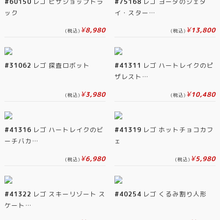
#60150
レゴ ピザショップトラ
#75168
レゴ ヨーダのジェダ
ック
イ・スター…
¥
¥
8,980
13,800
(税込)
(税込)
#31062
レゴ 探査ロボット
#41311
レゴ ハートレイクのピ
ザレスト…
¥
¥
3,980
10,480
(税込)
(税込)
#41316
レゴ ハートレイクのビ
#41319
レゴ ホットチョコカフ
ーチバカ…
ェ
¥
¥
6,980
5,980
(税込)
(税込)
#41322
レゴ スキーリゾート ス
#40254
レゴ くるみ割り人形
ケート…