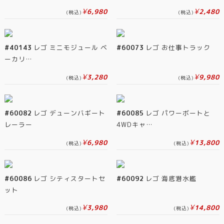
¥
¥
6,980
2,480
(税込)
(税込)
#40143
レゴ ミニモジュール ベ
#60073
レゴ お仕事トラック
ーカリ…
¥
¥
3,280
9,980
(税込)
(税込)
#60082
レゴ デューンバギート
#60085
レゴ パワーボートと
レーラー
4WDキャ…
¥
¥
6,980
13,800
(税込)
(税込)
#60086
レゴ シティスタートセ
#60092
レゴ 海底潜水艦
ット
¥
¥
3,980
14,800
(税込)
(税込)