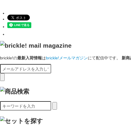
brickle!の
最新入荷情報
は
brickle!メールマガジン
にて配信中です。
新商